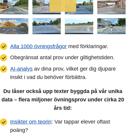
Alla 1000 övningsfrågor
med förklaringar.
Obegränsat antal prov under giltighetstiden.
AI-analys
av dina prov, vilket ger dig djupare
insikt i vad du behöver förbättra.
Du låser också upp texter byggda på vår unika
data – flera miljoner övningsprov under cirka 20
års tid:
Insikter om teorin
: Var tappar elever oftast
poäng?