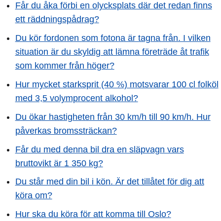
Får du åka förbi en olycksplats där det redan finns
ett räddningspådrag?
Du kör fordonen som fotona är tagna från. I vilken
situation är du skyldig att lämna företräde åt trafik
som kommer från höger?
Hur mycket starksprit (40 %) motsvarar 100 cl folköl
med 3,5 volymprocent alkohol?
Du ökar hastigheten från 30 km/h till 90 km/h. Hur
påverkas bromssträckan?
Får du med denna bil dra en släpvagn vars
bruttovikt är 1 350 kg?
Du står med din bil i kön. Är det tillåtet för dig att
köra om?
Hur ska du köra för att komma till Oslo?