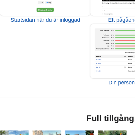
Startsidan när du är inloggad
Ett pågåen
Din personl
Full tillgån