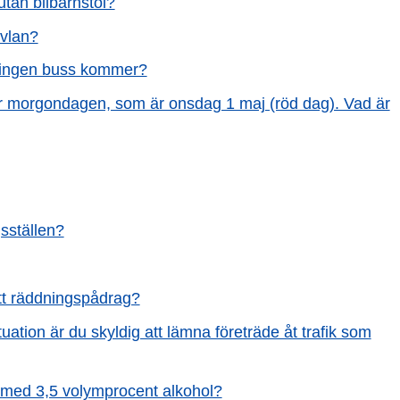
 utan bilbarnstol?
avlan?
tt ingen buss kommer?
för morgondagen, som är onsdag 1 maj (röd dag). Vad är
gsställen?
ett räddningspådrag?
uation är du skyldig att lämna företräde åt trafik som
l med 3,5 volymprocent alkohol?