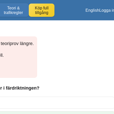
Teori &
Köp full
English
Logga i
trafikregler
tillgång
teoriprov längre.
l.
er i färdriktningen?