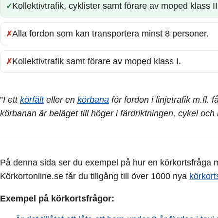
Kollektivtrafik, cyklister samt förare av moped klass II
Rätt:
Alla fordon som kan transportera minst 8 personer.
Fel:
Kollektivtrafik samt förare av moped klass I.
Fel:
”
I ett
körfält
eller en
körbana
för fordon i linjetrafik m.fl. 
körbanan är beläget till höger i färdriktningen, cykel och
På denna sida ser du exempel på hur en körkortsfråga me
Körkortonline.se får du tillgång till över 1000 nya
körkort
Exempel på körkortsfrågor: