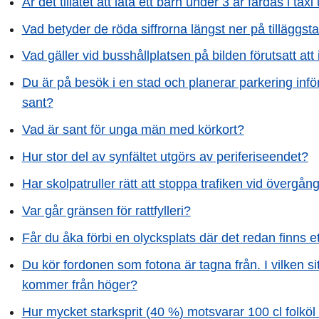
Är det tillåtet att låta ett barn under 3 år färdas i taxi
Vad betyder de röda siffrorna längst ner på tilläggst
Vad gäller vid busshållplatsen på bilden förutsatt a
Du är på besök i en stad och planerar parkering in
sant?
Vad är sant för unga män med körkort?
Hur stor del av synfältet utgörs av periferiseendet?
Har skolpatruller rätt att stoppa trafiken vid övergån
Var går gränsen för rattfylleri?
Får du åka förbi en olycksplats där det redan finns 
Du kör fordonen som fotona är tagna från. I vilken sit
kommer från höger?
Hur mycket starksprit (40 %) motsvarar 100 cl folkö