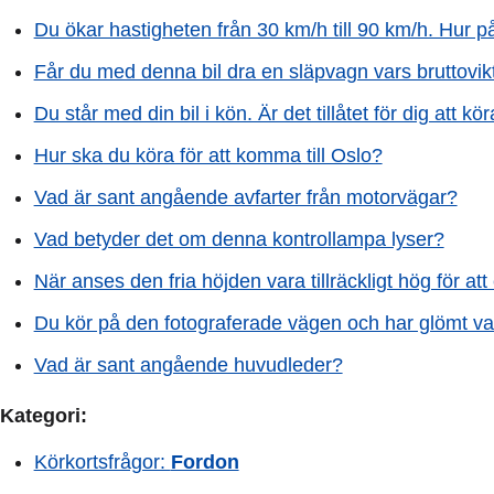
Du ökar hastigheten från 30 km/h till 90 km/h. Hur
Får du med denna bil dra en släpvagn vars bruttovik
Du står med din bil i kön. Är det tillåtet för dig att k
Hur ska du köra för att komma till Oslo?
Vad är sant angående avfarter från motorvägar?
Vad betyder det om denna kontrollampa lyser?
När anses den fria höjden vara tillräckligt hög för a
Du kör på den fotograferade vägen och har glömt va
Vad är sant angående huvudleder?
Kategori:
Körkortsfrågor:
Fordon