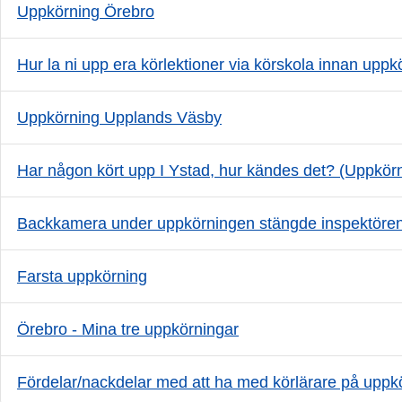
Uppkörning Örebro
Hur la ni upp era körlektioner via körskola innan upp
Uppkörning Upplands Väsby
Har någon kört upp I Ystad, hur kändes det? (Uppkör
Backkamera under uppkörningen stängde inspektören
Farsta uppkörning
Örebro - Mina tre uppkörningar
Fördelar/nackdelar med att ha med körlärare på upp