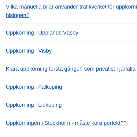
Vilka manuella bilar använder trafikverket för uppkör
hisingen?
Uppkörning i Upplands Väsby
Uppkörning i Visby
Klara uppkörning första gången som privatist i järfälla
Uppkörning i Falköping
Uppkörning i Lidköping
Uppkörningen i Stockholm - måste köra perfekt??