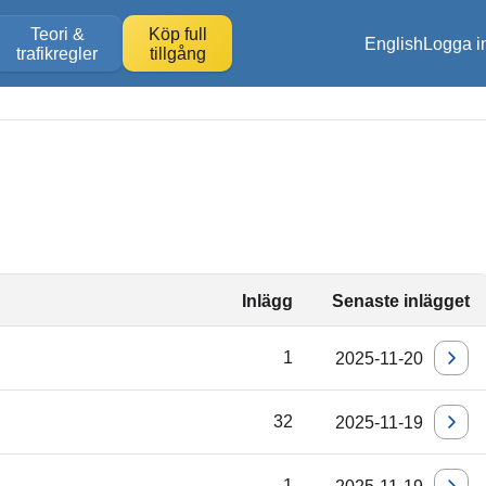
Teori &
Köp full
English
Logga i
trafikregler
tillgång
Inlägg
Senaste inlägget
1
2025-11-20
32
2025-11-19
1