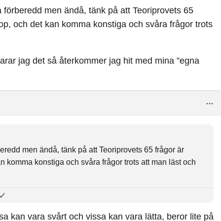
 förberedd men ändå, tänk på att Teoriprovets 65
ihop, och det kan komma konstiga och svåra frågor trots
klarar jag det så återkommer jag hit med mina ”egna
redd men ändå, tänk på att Teoriprovets 65 frågor är
an komma konstiga och svåra frågor trots att man läst och
r jag det så återkommer jag hit med mina ”egna tips” om hur
ssa kan vara svårt och vissa kan vara lätta, beror lite på