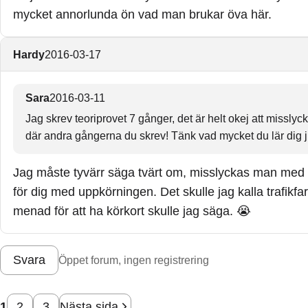
mycket annorlunda ön vad man brukar öva här.
Hardy
2016-03-17
Sara
2016-03-11
Jag skrev teoriprovet 7 gånger, det är helt okej att missl
där andra gångerna du skrev! Tänk vad mycket du lär dig ju 
Jag måste tyvärr säga tvärt om, misslyckas man med te
för dig med uppkörningen. Det skulle jag kalla trafik
menad för att ha körkort skulle jag säga. 😭
Svara
Öppet forum, ingen registrering
1
2
3
Nästa sida