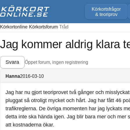
Körkortsfrågor
& teoriprov
Körkortonline
Körkortsforum
Tråd
Jag kommer aldrig klara t
Svara
Öppet forum, ingen registrering
Hanna
2016-03-10
Jag har nu gjort teoriprovet två gånger och misslyckat
pluggat så otroligt mycket och hårt. Jag har fått 46 p
trafikreglerna. De övriga momenten har jag lyckats med 
detta inte ska hända igen. Jag blir bara mer och mer
att kostnaderna ökar.