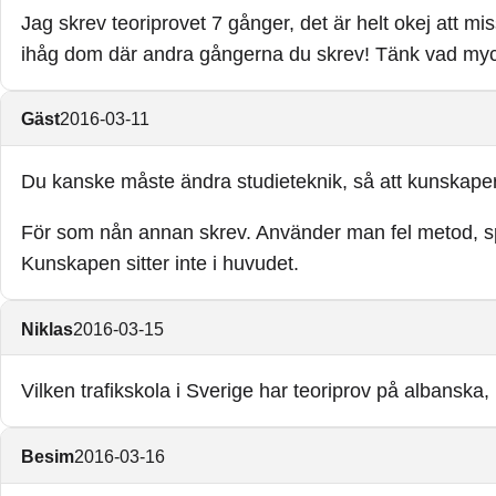
Jag skrev teoriprovet 7 gånger, det är helt okej att m
ihåg dom där andra gångerna du skrev! Tänk vad mycket
Gäst
2016-03-11
Du kanske måste ändra studieteknik, så att kunskaper
För som nån annan skrev. Använder man fel metod, sp
Kunskapen sitter inte i huvudet.
Niklas
2016-03-15
Vilken trafikskola i Sverige har teoriprov på albanska,
Besim
2016-03-16