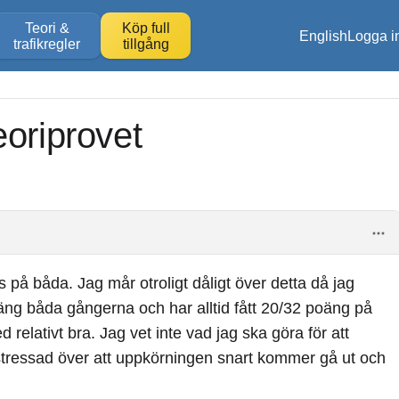
Teori &
Köp full
English
Logga i
trafikregler
tillgång
eoriprovet
s på båda. Jag mår otroligt dåligt över detta då jag
oäng båda gångerna och har alltid fått 20/32 poäng på
relativt bra. Jag vet inte vad jag ska göra för att
 stressad över att uppkörningen snart kommer gå ut och