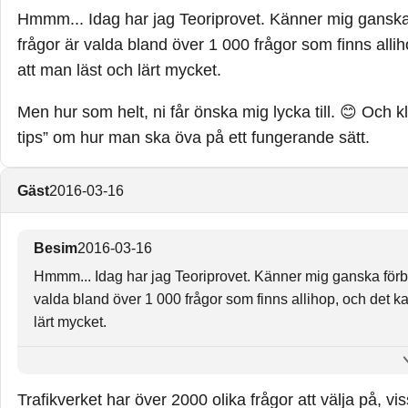
Hmmm... Idag har jag Teoriprovet. Känner mig ganska
frågor är valda bland över 1 000 frågor som finns all
att man läst och lärt mycket.
Men hur som helt, ni får önska mig lycka till. 😊 Och 
tips” om hur man ska öva på ett fungerande sätt.
Gäst
2016-03-16
Besim
2016-03-16
Hmmm... Idag har jag Teoriprovet. Känner mig ganska förbe
valda bland över 1 000 frågor som finns allihop, och det k
lärt mycket.
Men hur som helt, ni får önska mig lycka till. 😊 Och klara
man ska öva på ett fungerande sätt.
Trafikverket har över 2000 olika frågor att välja på, vi