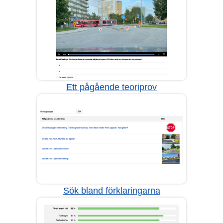
Ett pågående teoriprov
Sök bland förklaringarna