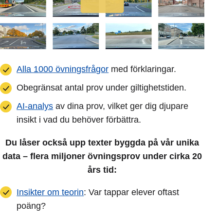
Alla 1000 övningsfrågor
med förklaringar.
Obegränsat antal prov under giltighetstiden.
AI-analys
av dina prov, vilket ger dig djupare
insikt i vad du behöver förbättra.
Du låser också upp texter byggda på vår unika
data – flera miljoner övningsprov under cirka 20
års tid:
Insikter om teorin
: Var tappar elever oftast
poäng?