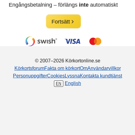
Engångsbetalning – förlängs
inte
automatiskt
Fortsätt
© 2007–2026 Körkortonline.se
Körkortsforum
Fakta om körkort
Om
Användarvillkor
Personuppgifter
Cookies
Lyssna
Kontakta kundtjänst
English
EN