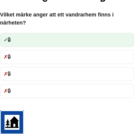
Vilket märke anger att ett vandrarhem finns i
närheten?
🔒
Rätt:
🔒
Fel:
🔒
Fel:
🔒
Fel: