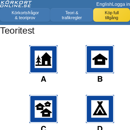
English
Logga in
Körkortsfrågor
Teori &
Köp full
& teoriprov
trafikregler
tillgång
Teoritest