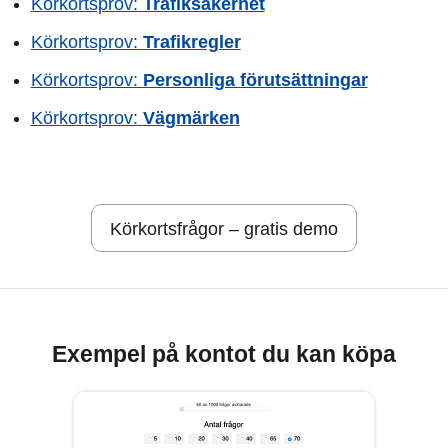
Körkortsprov:
Trafiksäkerhet
Körkortsprov:
Trafikregler
Körkortsprov:
Personliga förutsättningar
Körkortsprov:
Vägmärken
Körkortsfrågor – gratis demo
Exempel på kontot du kan köpa