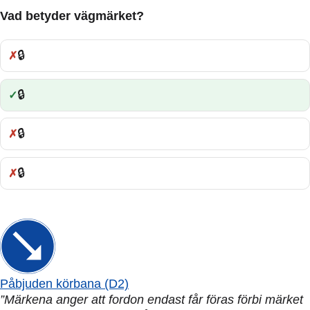
Vad betyder vägmärket?
🔒
Fel:
🔒
Rätt:
🔒
Fel:
🔒
Fel:
Påbjuden körbana (D2)
”Märkena anger att fordon endast får föras förbi märket