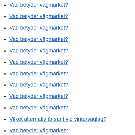
Vad betyder vägmärket?
Vad betyder vägmärket?
Vad betyder vägmärket?
Vad betyder vägmärket?
Vad betyder vägmärket?
Vad betyder vägmärket?
Vad betyder vägmärket?
Vad betyder vägmärket?
Vad betyder vägmärket?
Vad betyder vägmärket?
Vilket alternativ är sant vid vinterväglag?
Vad betyder vägmärket?