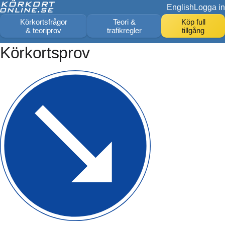
English
Logga in
Körkortsfrågor
Teori &
Köp full
& teoriprov
trafikregler
tillgång
Körkortsprov