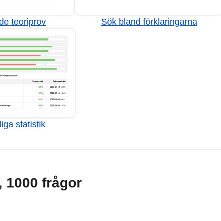
de teoriprov
Sök bland förklaringarna
iga statistik
g, 1000 frågor