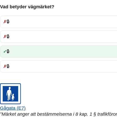
Vad betyder vägmärket?
🔒
Fel:
🔒
Fel:
🔒
Rätt:
🔒
Fel:
Gågata (E7)
”Märket anger att bestämmelserna i 8 kap. 1 § trafikföro