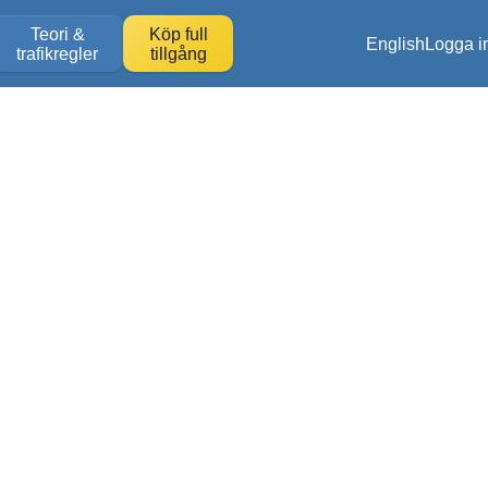
Teori &
Köp full
English
Logga i
trafikregler
tillgång