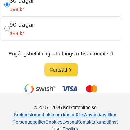
30 dagar
199 kr
90 dagar
499 kr
Engångsbetalning – förlängs
inte
automatiskt
Fortsätt
© 2007–2026 Körkortonline.se
Körkortsforum
Fakta om körkort
Om
Användarvillkor
Personuppgifter
Cookies
Lyssna
Kontakta kundtjänst
English
EN