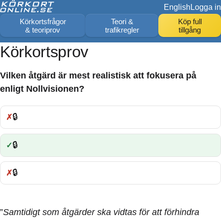
English
Logga in
Körkortsfrågor
Teori &
Köp full
& teoriprov
trafikregler
tillgång
Körkortsprov
Vilken åtgärd är mest realistisk att fokusera på
enligt Nollvisionen?
🔒
Fel:
🔒
Rätt:
🔒
Fel:
”
Samtidigt som åtgärder ska vidtas för att förhindra