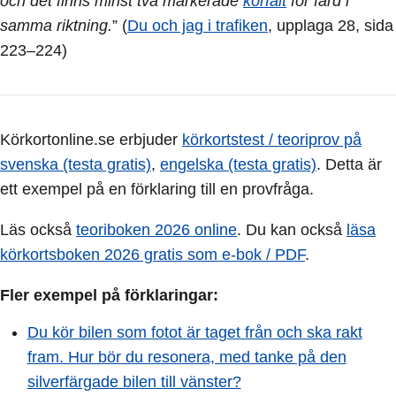
och det finns minst två markerade
körfält
för färd i
samma riktning.
” (
Du och jag i trafiken
, upplaga 28, sida
223–224)
Körkortonline.se erbjuder
körkortstest / teoriprov på
svenska (testa gratis)
,
engelska (testa gratis)
. Detta är
ett exempel på en förklaring till en provfråga.
Läs också
teoriboken 2026 online
. Du kan också
läsa
körkortsboken 2026 gratis som e-bok / PDF
.
Fler exempel på förklaringar:
Du kör bilen som fotot är taget från och ska rakt
fram. Hur bör du resonera, med tanke på den
silverfärgade bilen till vänster?