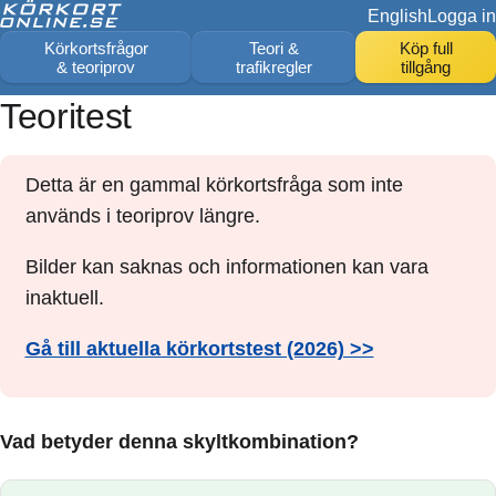
English
Logga in
Körkortsfrågor
Teori &
Köp full
& teoriprov
trafikregler
tillgång
Teoritest
Detta är en gammal körkortsfråga som inte
används i teoriprov längre.
Bilder kan saknas och informationen kan vara
inaktuell.
Gå till aktuella körkortstest (2026) >>
Vad betyder denna skyltkombination?