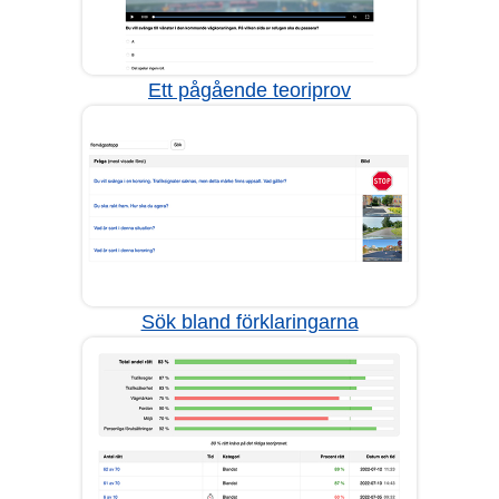
Ett pågående teoriprov
Sök bland förklaringarna