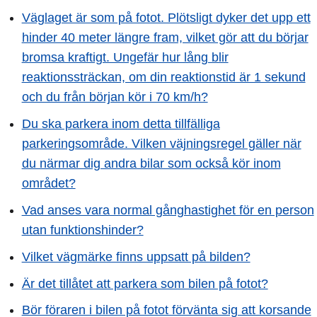
Väglaget är som på fotot. Plötsligt dyker det upp ett
hinder 40 meter längre fram, vilket gör att du börjar
bromsa kraftigt. Ungefär hur lång blir
reaktionssträckan, om din reaktionstid är 1 sekund
och du från början kör i 70 km/h?
Du ska parkera inom detta tillfälliga
parkeringsområde. Vilken väjningsregel gäller när
du närmar dig andra bilar som också kör inom
området?
Vad anses vara normal gånghastighet för en person
utan funktionshinder?
Vilket vägmärke finns uppsatt på bilden?
Är det tillåtet att parkera som bilen på fotot?
Bör föraren i bilen på fotot förvänta sig att korsande