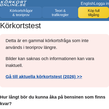
English
Logga in
Körkortsfrågor
Teori &
Köp full
& teoriprov
trafikregler
tillgång
Körkortstest
Detta är en gammal körkortsfråga som inte
används i teoriprov längre.
Bilder kan saknas och informationen kan vara
inaktuell.
Gå till aktuella körkortstest (2026) >>
Hur långt bör du kunna åka på bensinen som finns
kvar?