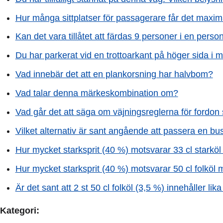
Hur många sittplatser för passagerare får det maxima
Kan det vara tillåtet att färdas 9 personer i en person
Du har parkerat vid en trottoarkant på höger sida i m
Vad innebär det att en plankorsning har halvbom?
Vad talar denna märkeskombination om?
Vad går det att säga om väjningsreglerna för fordon
Vilket alternativ är sant angående att passera en bu
Hur mycket starksprit (40 %) motsvarar 33 cl starkö
Hur mycket starksprit (40 %) motsvarar 50 cl folköl
Är det sant att 2 st 50 cl folköl (3,5 %) innehåller li
Kategori: