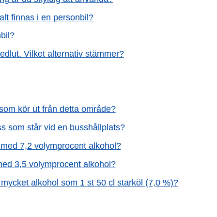
lt finnas i en personbil?
bil?
edlut. Vilket alternativ stämmer?
 som kör ut från detta område?
ss som står vid en busshållplats?
l med 7,2 volymprocent alkohol?
 med 3,5 volymprocent alkohol?
ka mycket alkohol som 1 st 50 cl starköl (7,0 %)?