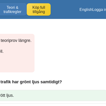
Teori &
Köp full
English
Logga i
trafikregler
tillgång
teoriprov längre.
l.
 trafik har grönt ljus samtidigt?
tt ljus.