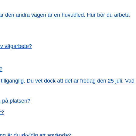
där den andra vägen är en huvudled. Hur bör du arbeta
av vägarbete?
?
lgänglig. Du vet dock att det är fredag den 25 juli. Vad
n på platsen?
r?
ning är du skyldig att använda?