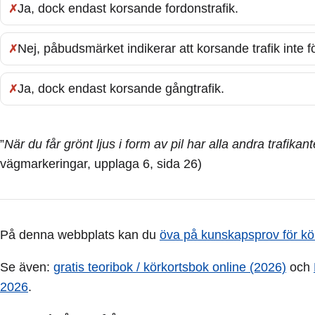
Ja, dock endast korsande fordonstrafik.
Fel:
Nej, påbudsmärket indikerar att korsande trafik inte
Fel:
Ja, dock endast korsande gångtrafik.
Fel:
”
När du får grönt ljus i form av pil har alla andra trafikan
vägmarkeringar, upplaga 6, sida 26)
På denna webbplats kan du
öva på kunskapsprov för kö
Se även:
gratis teoribok / körkortsbok online (2026)
och
2026
.