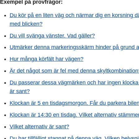
Exempel på provfrågor:
Du kör på en liten väg och närmar dig en korsning 
med blicken?
Du vill svänga vänster. Vad gäller?
Utmärker denna markeringsskärm hinder på grund 
Hur många körfält har vägen?
Är det något som är fel med denna skyltkombination
Du passerar dessa vägmärken och har ingen klocka til
är sant?
Klockan är 5 en tisdagsmorgon. Får du parkera bile
Klockan är 14:30 en tisdag. Vilket alternativ stämme
Vilket alternativ är sant?
Du har tillfälligt stannat på denna väg. Vilken belys