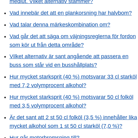
medlut. Vilket alternativ stämmer?
Vad innebär det att en plankorsning har halvbom?
Vad talar denna märkeskombination om?
Vad går det att säga om väjningsreglerna för fordon
som kör ut från detta område?
Vilket alternativ är sant angående att passera en
buss som står vid en busshållplats?
Hur mycket starksprit (40 %) motsvarar 33 cl starköl
med 7,2 volymprocent alkohol?
Hur mycket starksprit (40 %) motsvarar 50 cl folköl
med 3,5 volymprocent alkohol?
Är det sant att 2 st 50 cl folköl (3,5 %) innehåller lika
mycket alkohol som 1 st 50 cl starköl (7,0 %)?
Hur går motorbromsning till?