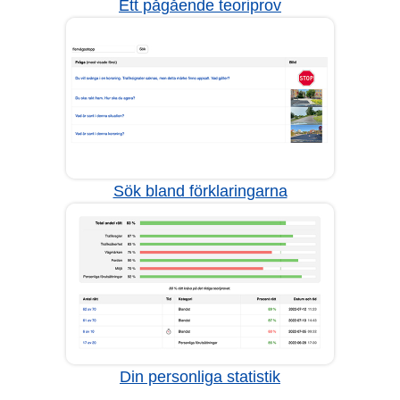
Ett pågående teoriprov
Sök bland förklaringarna
Din personliga statistik