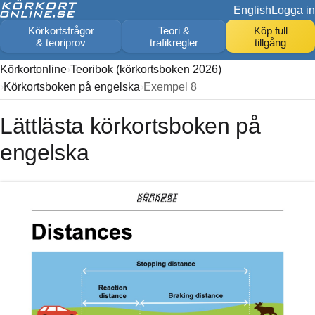
English
Logga in
Körkortsfrågor
Teori &
Köp full
& teoriprov
trafikregler
tillgång
Körkortonline
Teoribok (körkortsboken 2026)
Körkortsboken på engelska
Exempel 8
Lättlästa körkortsboken på
engelska