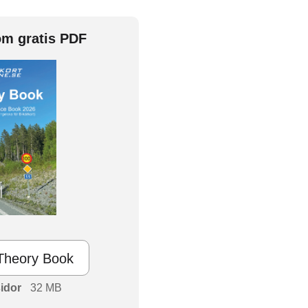
om gratis PDF
Theory Book
idor
32 MB