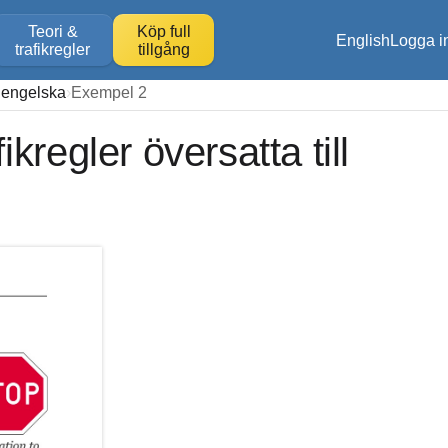
Teori &
Köp full
English
Logga i
trafikregler
tillgång
 engelska
Exempel 2
kregler översatta till