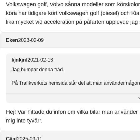
Volkswagen golf, Volvo sånna modeller som körskolor 
köra har tidigare kört volkswagen golf (diesel) och 
lika mycket vid acceleration på påfarten upplevde ja
Eken
2023-02-09
kjnkjnf
2021-02-13
Jag bumpar denna tråd.
På Trafikverkets hemsida står det att man använder någon a
Södertälje: Volvo V60 diesel (automat), VW Golf (automat
Sportsvan (manuell), Skoda Superb (automat), Skoda Karo
Hej! Var hittade du infon om vilka bilar man använder 
Varför har man så många olika??
mig inte tyvärr.
Gäst
2025-09-11