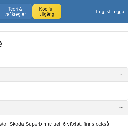
Teori &
Köp full
English
Logga i
trafikregler
tillgång
e
stor Skoda Superb manuell 6 växlat, finns också