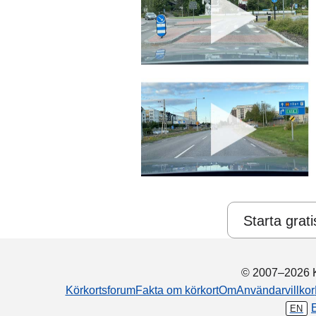
Starta grati
© 2007–2026 K
Körkortsforum
Fakta om körkort
Om
Användarvillkor
EN