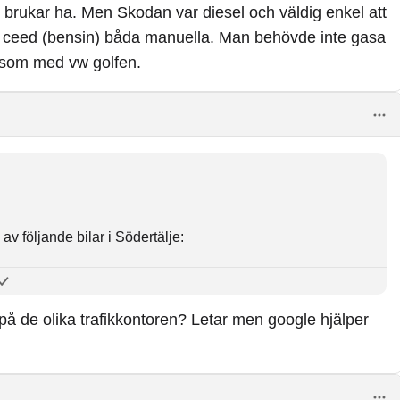
brukar ha. Men Skodan var diesel och väldig enkel att
Kia ceed (bensin) båda manuella. Man behövde inte gasa
g som med vw golfen.
v följande bilar i Södertälje:
), VW Golf (manuell), VW El-Golf (automat), VW Golf
q diesel (manuell)
på de olika trafikkontoren? Letar men google hjälper