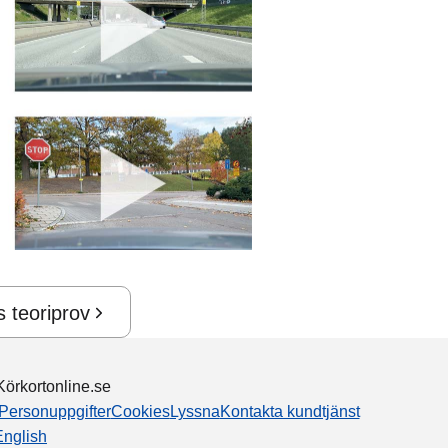
s teoriprov
örkortonline.se
Personuppgifter
Cookies
Lyssna
Kontakta kundtjänst
English