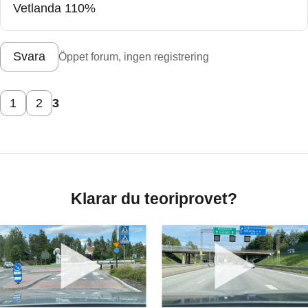
Vetlanda 110%
Svara
Öppet forum, ingen registrering
1
2
3
Klarar du teoriprovet?