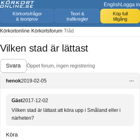
English
Logga in
Körkortsfrågor
Teori &
Köp full
& teoriprov
trafikregler
tillgång
Körkortonline
Körkortsforum
Tråd
Vilken stad är lättast
Svara
Öppet forum, ingen registrering
henok
2019-02-05
Gäst
2017-12-02
Vilken stad är lättast att köra upp i Småland eller i
närheten?
Köra