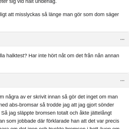
ter sig vid halt underlag.
möjligt att misslyckas så länge man gör som dom säger
 alla halktest? Har inte hört nåt om det från nån annan
som några av er skrivit innan så gör det inget om man
ed abs-bromsar så trodde jag att jag gjort sönder
å jag släppte bromsen totalt och åkte jättelångt
n som jobbade där förklarade han att det var precis