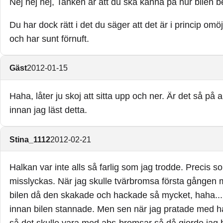
Nej nej nej, Tanken är att du ska känna på hur bilen be
Du har dock rätt i det du säger att det är i princip o
och har sunt förnuft.
Gäst
2012-01-15
Haha, låter ju skoj att sitta upp och ner. Är det så på
innan jag läst detta.
Stina_1112
2012-02-21
Halkan var inte alls så farlig som jag trodde. Precis 
misslyckas. När jag skulle tvärbromsa första gången m
bilen då den skakade och hackade så mycket, haha... S
innan bilen stannade. Men sen när jag pratade med ha