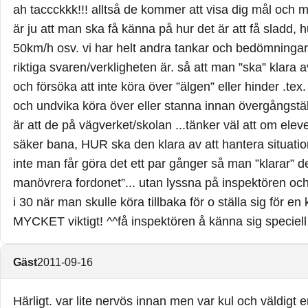
ah taccckkk!!! alltså de kommer att visa dig mål o
är ju att man ska få känna på hur det är att få sladd, 
50km/h osv. vi har helt andra tankar och bedömningar
riktiga svaren/verkligheten är. så att man ”ska” klar
och försöka att inte köra över ”älgen” eller hinder .te
och undvika köra över eller stanna innan övergångstäl
är att de på vägverket/skolan ...tänker väl att om ele
säker bana, HUR ska den klara av att hantera situation
inte man får göra det ett par gånger så man ”klarar” d
manövrera fordonet”... utan lyssna på inspektören och
i 30 när man skulle köra tillbaka för o ställa sig för en kö
MYCKET viktigt! ^^få inspektören å känna sig speciell 
Gäst
2011-09-16
Härligt. var lite nervös innan men var kul och väldigt e