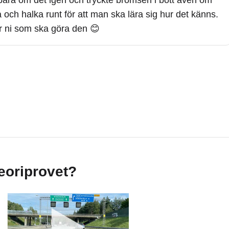
bara om det igen och tryckte bromsen i bott även om
och halka runt för att man ska lära sig hur det känns.
r ni som ska göra den 😊
teoriprovet?