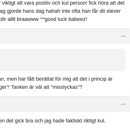
ktigt att vara positiv och kul person! fick höra att det
ag gjorde hans dag hahah inte ofta han får dit elever
 blir alllt braawww ^^good luck babeez!
, men har fått berättat för mig att det i princip är
er? Tanken är väl att ”misslyckas”?
det gick bra och jag hade faktiskt riktigt kul.