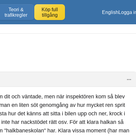
Teori &
Köp full
English
Logga i
trafikregler
tillgång
m dit och väntade, men när inspektören kom så blev
ck man en liten söt genomgång av hur mycket ren sprit
ta hur det känns att sitta i bilen upp och ner, krock i
te har nackstödet rätt osv. För att klara halkan så
m ”halkbaneskolan” har. Klara vissa moment (har man