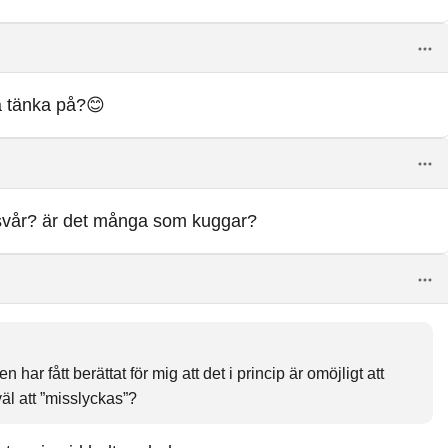
a tänka på?😊
en svår? är det många som kuggar?
har fått berättat för mig att det i princip är omöjligt att
l att ”misslyckas”?