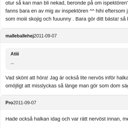
otur så kan man bli nekad, beronde på om ispektören” vi
fanns bara en av mig av inspektören ^^ hihi eftersom j
som moiii skojig och fuuunny . Bara gör ditt bästa! så
malleballehej
2011-09-07
Atiii
...
Vad skönt att höra! Jag är också lite nervös inför halkan
omöjligt att misslyckas så länge man gör som dom säg
Pro
2011-09-07
Hade också halkan idag och var rätt nervöst innan, men 