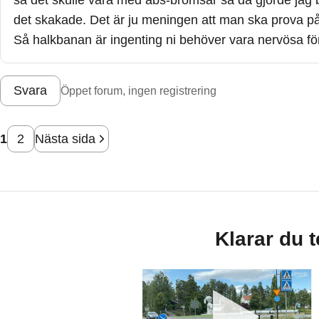
så det skulle vara med abs-bromsar så då gjorde jag 
det skakade. Det är ju meningen att man ska prova på 
Så halkbanan är ingenting ni behöver vara nervösa fö
Svara
Öppet forum, ingen registrering
1
2
Nästa sida
Klarar du 