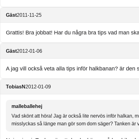
Gäst
2011-11-25
Grattis! Bra jobbat! Har du några bra tips vad man sk
Gäst
2012-01-06
A jag vill också veta alla tips inför halkbanan? är d
TobiasN
2012-01-09
malleballehej
Vad skönt att höra! Jag är också lite nervös inför halkan, men 
misslyckas så länge man gör som dom säger? Tanken är vä