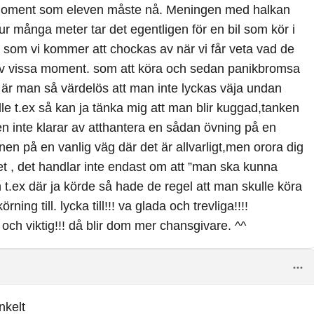
ch moment som eleven måste nå. Meningen med halkan
hur många meter tar det egentligen för en bil som kör i
 som vi kommer att chockas av när vi får veta vad de
a av vissa moment. som att köra och sedan panikbromsa
x. är man så värdelös att man inte lyckas väja undan
le t.ex så kan ja tänka mig att man blir kuggad,tanken
ven inte klarar av atthantera en sådan övning på en
en på en vanlig väg där det är allvarligt,men orora dig
et , det handlar inte endast om att ”man ska kunna
 t.ex där ja körde så hade de regel att man skulle köra
rning till. lycka till!!! va glada och trevliga!!!!
och viktig!!! då blir dom mer chansgivare. ^^
nkelt