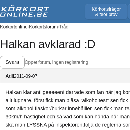
Körkortsfrågor
& teoriprov
Körkortonline
Körkortsforum
Tråd
Halkan avklarad :D
Svara
Öppet forum, ingen registrering
Atiii
2011-09-07
Halkan klar äntligeeeeen! darrade som fan när jag ko
allt lugnare. först fick man blåsa ”alkoholtest” sen fi
som alkohol flaskor/burkar innehålller. sen fick man tes
30km/h hastighet och så vad som kan hända när man in
ska man LYSSNA på inspektören,följa de reglerna so