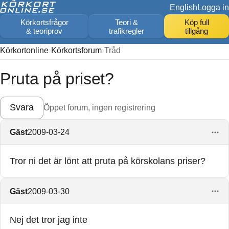
English
Logga in
Körkortsfrågor
Teori &
Köp full
& teoriprov
trafikregler
tillgång
Körkortonline
Körkortsforum
Tråd
Pruta på priset?
Svara
Öppet forum, ingen registrering
Gäst
2009-03-24
Tror ni det är lönt att pruta på körskolans priser?
Gäst
2009-03-30
Nej det tror jag inte