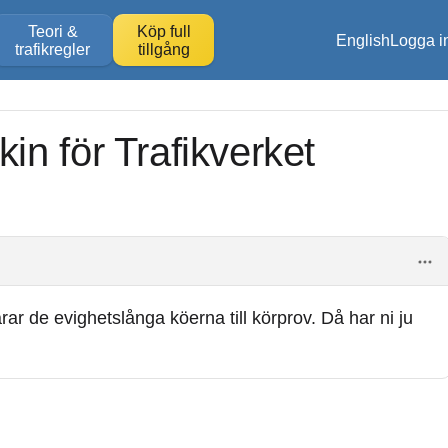
Teori &
Köp full
English
Logga i
trafikregler
tillgång
n för Trafikverket
ar de evighetslånga köerna till körprov. Då har ni ju