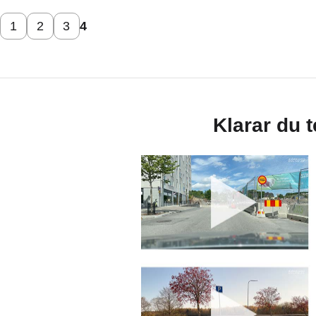
1
2
3
4
Klarar du 