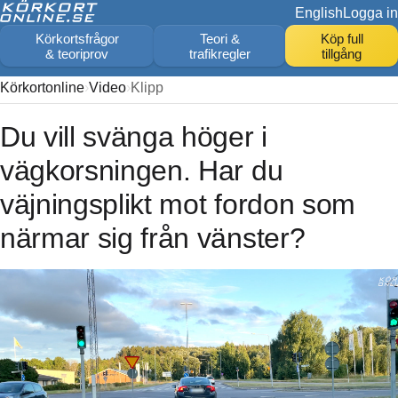
English
Logga in
Körkortsfrågor
Teori &
Köp full
& teoriprov
trafikregler
tillgång
Körkortonline
Video
Klipp
Du vill svänga höger i
vägkorsningen. Har du
väjningsplikt mot fordon som
närmar sig från vänster?