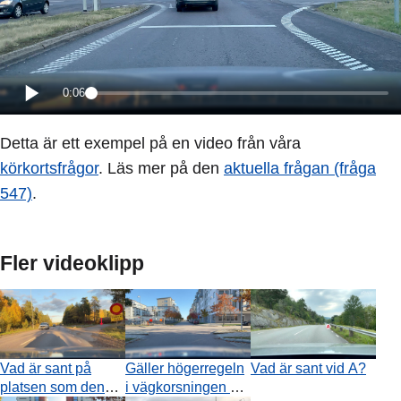
0:06
Detta är ett exempel på en video från våra
körkortsfrågor
. Läs mer på den
aktuella frågan (fråga
547)
.
Fler videoklipp
Vad är sant på
Gäller högerregeln
Vad är sant vid A?
platsen som den
i vägkorsningen där