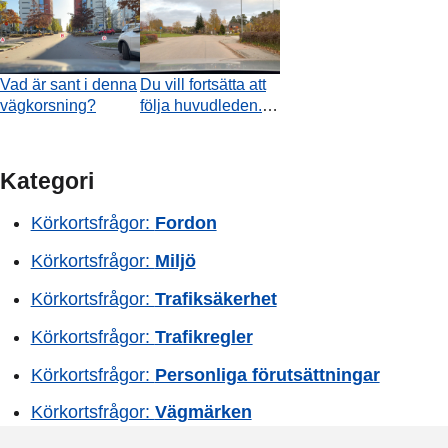
röda pilen visar?
videon tar slut?
Vad är sant i denna
Du vill fortsätta att
vägkorsning?
följa huvudleden.
Vad är sant
angående
användning av
Kategori
körriktningsvisaren
i ögonblicket då
Körkortsfrågor:
Fordon
videon tar slut?
Körkortsfrågor:
Miljö
Körkortsfrågor:
Trafiksäkerhet
Körkortsfrågor:
Trafikregler
Körkortsfrågor:
Personliga förutsättningar
Körkortsfrågor:
Vägmärken