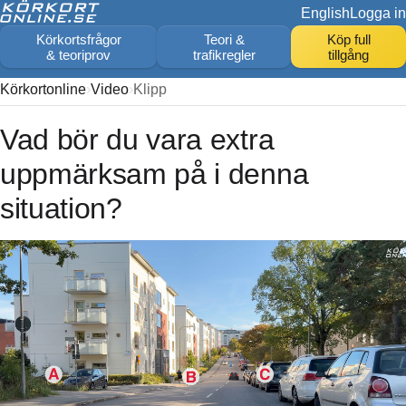
English
Logga in
Körkortsfrågor
Teori &
Köp full
& teoriprov
trafikregler
tillgång
Körkortonline
Video
Klipp
Vad bör du vara extra
uppmärksam på i denna
situation?