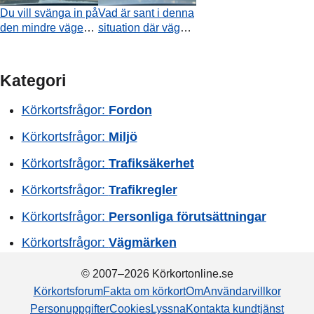
och ögonkontakt)
Du vill svänga in på
Vad är sant i denna
att du ska köra
den mindre vägen
situation där vägen
först. Hur bör du
som den röda pilen
smalnar av?
agera?
visar. Är det tillåtet?
Kategori
Körkortsfrågor:
Fordon
Körkortsfrågor:
Miljö
Körkortsfrågor:
Trafiksäkerhet
Körkortsfrågor:
Trafikregler
Körkortsfrågor:
Personliga förutsättningar
Körkortsfrågor:
Vägmärken
© 2007–2026 Körkortonline.se
Körkortsforum
Fakta om körkort
Om
Användarvillkor
Personuppgifter
Cookies
Lyssna
Kontakta kundtjänst