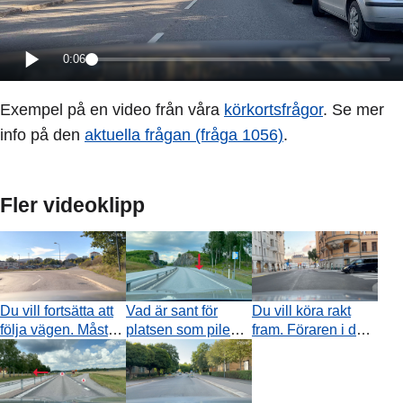
0:06
Exempel på en video från våra
körkortsfrågor
. Se mer
info på den
aktuella frågan (fråga 1056)
.
Fler videoklipp
Du vill fortsätta att
Vad är sant för
Du vill köra rakt
följa vägen. Måste
platsen som pilen
fram. Föraren i den
du ge tecken med
visar?
svarta bilen visar
vänster blinkers?
på ett tydligt sätt
(genom vinkning