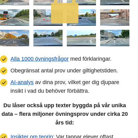
Alla 1000 övningsfrågor
med förklaringar.
Obegränsat antal prov under giltighetstiden.
AI-analys
av dina prov, vilket ger dig djupare
insikt i vad du behöver förbättra.
Du låser också upp texter byggda på vår unika
data – flera miljoner övningsprov under cirka 20
års tid:
Insikter om teorin
: Var tappar elever oftast