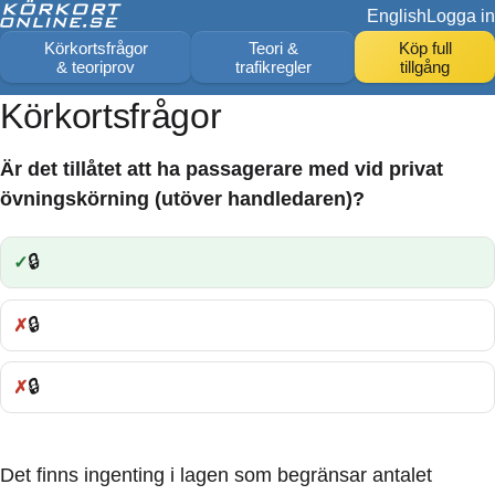
English
Logga in
Körkortsfrågor
Teori &
Köp full
& teoriprov
trafikregler
tillgång
Körkortsfrågor
Är det tillåtet att ha passagerare med vid privat
övningskörning (utöver handledaren)?
🔒
Rätt:
🔒
Fel:
🔒
Fel:
Det finns ingenting i lagen som begränsar antalet