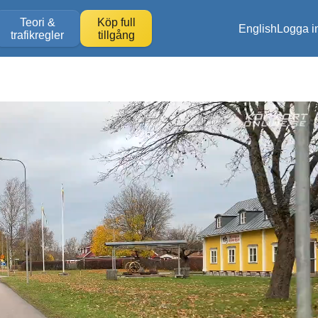
Teori &
Köp full
English
Logga i
trafikregler
tillgång