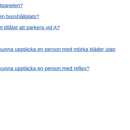
ntpanelen?
en busshållplats?
tillåtet att parkera vid A?
u kunna upptäcka en person med mörka kläder utan
u kunna upptäcka en person med reflex?