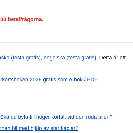
000 betalfrågorna.
nska (testa gratis)
,
engelska (testa gratis)
. Detta är ett
örkortsboken 2026 gratis som e-bok / PDF
.
 Ska du byta till höger körfält vid den röda pilen?
nnan bil med hjälp av startkablar?