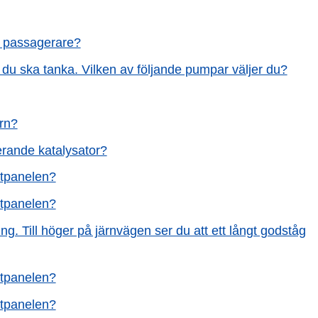
en passagerare?
r du ska tanka. Vilken av följande pumpar väljer du?
orn?
erande katalysator?
ntpanelen?
ntpanelen?
g. Till höger på järnvägen ser du att ett långt godståg
ntpanelen?
ntpanelen?