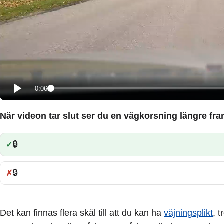
0:06
När videon tar slut ser du en vägkorsning längre fra
🔒
Rätt:
🔒
Fel:
Det kan finnas flera skäl till att du kan ha
väjningsplikt
, 