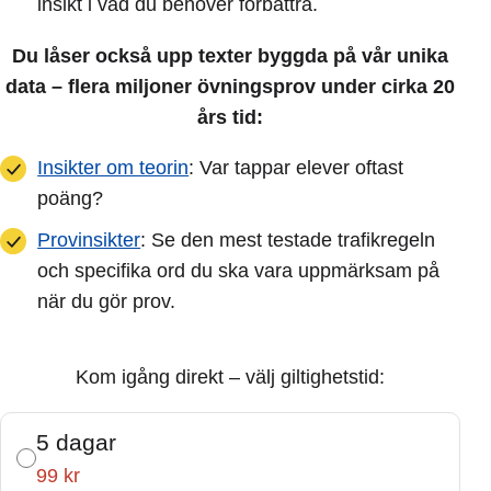
insikt i vad du behöver förbättra.
Du låser också upp texter byggda på vår unika
data – flera miljoner övningsprov under cirka 20
års tid:
Insikter om teorin
: Var tappar elever oftast
poäng?
Provinsikter
: Se den mest testade trafikregeln
och specifika ord du ska vara uppmärksam på
när du gör prov.
Kom igång direkt – välj giltighetstid:
5 dagar
99 kr