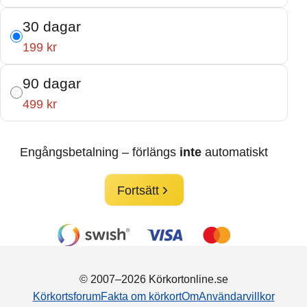
30 dagar
199 kr
90 dagar
499 kr
Engångsbetalning – förlängs
inte
automatiskt
Fortsätt
© 2007–2026 Körkortonline.se
Körkortsforum
Fakta om körkort
Om
Användarvillkor