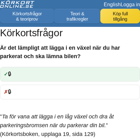
English
Logga in
Körkortsfrågor
Teori &
Köp full
& teoriprov
trafikregler
tillgång
Körkortsfrågor
Är det lämpligt att lägga i en växel när du har
parkerat och ska lämna bilen?
🔒
Rätt:
🔒
Fel:
”
Ta för vana att lägga i en låg växel och dra åt
parkeringsbromsen när du parkerar din bil.
”
(Körkortsboken, upplaga 19, sida 129)