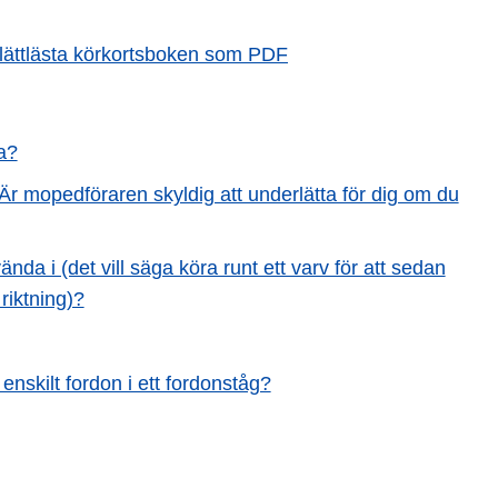
lättlästa körkortsboken som PDF
a?
 Är mopedföraren skyldig att underlätta för dig om du
 vända i (det vill säga köra runt ett varv för att sedan
riktning)?
nskilt fordon i ett fordonståg?