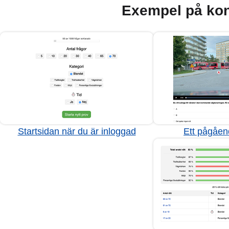
Exempel på kon
Startsidan när du är inloggad
Ett pågåen