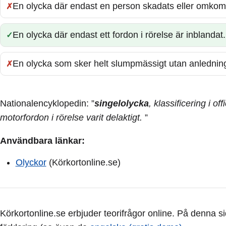
En olycka där endast en person skadats eller omkom
Fel:
En olycka där endast ett fordon i rörelse är inblandat.
Rätt:
En olycka som sker helt slumpmässigt utan anlednin
Fel:
Nationalencyklopedin: ”
singelolycka
, klassificering i off
motorfordon i rörelse varit delaktigt.
”
Användbara länkar:
Olyckor
(Körkortonline.se)
Körkortonline.se erbjuder teorifrågor online. På denna s