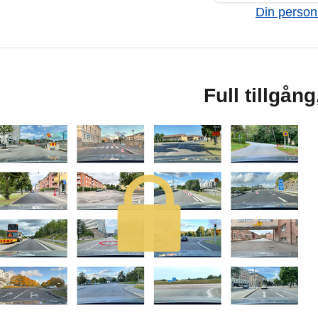
Din personl
Full tillgån