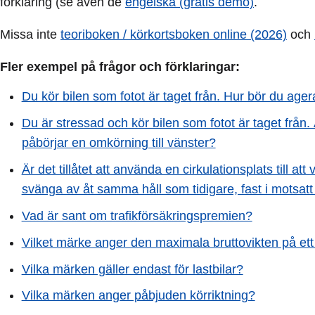
förklaring (se även de
engelska (gratis demo)
.
Missa inte
teoriboken / körkortsboken online (2026)
och
Fler exempel på frågor och förklaringar:
Du kör bilen som fotot är taget från. Hur bör du ager
Du är stressad och kör bilen som fotot är taget från.
påbörjar en omkörning till vänster?
Är det tillåtet att använda en cirkulationsplats till att
svänga av åt samma håll som tidigare, fast i motsatt 
Vad är sant om trafikförsäkringspremien?
Vilket märke anger den maximala bruttovikten på ett e
Vilka märken gäller endast för lastbilar?
Vilka märken anger påbjuden körriktning?