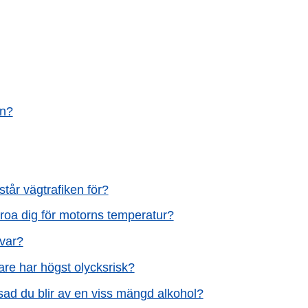
an?
står vägtrafiken för?
 oroa dig för motorns temperatur?
kvar?
re har högst olycksrisk?
sad du blir av en viss mängd alkohol?