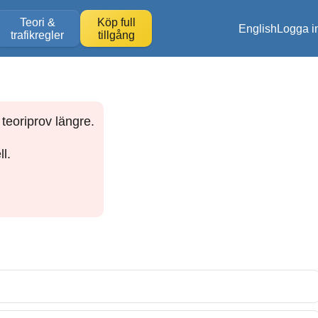
Teori &
Köp full
English
Logga i
trafikregler
tillgång
teoriprov längre.
l.