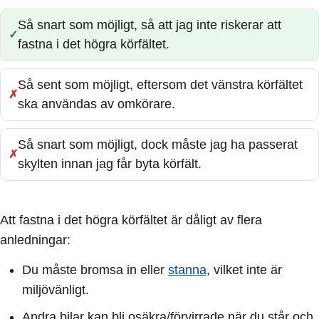
Så snart som möjligt, så att jag inte riskerar att
Rätt:
fastna i det högra körfältet.
Så sent som möjligt, eftersom det vänstra körfältet
Fel:
ska användas av omkörare.
Så snart som möjligt, dock måste jag ha passerat
Fel:
skylten innan jag får byta körfält.
Att fastna i det högra körfältet är dåligt av flera
anledningar:
Du måste bromsa in eller
stanna
, vilket inte är
miljövänligt.
Andra bilar kan bli osäkra/förvirrade när du står och