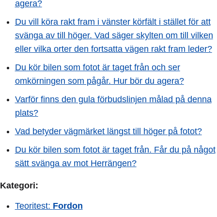
agera?
Du vill köra rakt fram i vänster körfält i stället för att
svänga av till höger. Vad säger skylten om till vilken
eller vilka orter den fortsatta vägen rakt fram leder?
Du kör bilen som fotot är taget från och ser
omkörningen som pågår. Hur bör du agera?
Varför finns den gula förbudslinjen målad på denna
plats?
Vad betyder vägmärket längst till höger på fotot?
Du kör bilen som fotot är taget från. Får du på något
sätt svänga av mot Herrängen?
Kategori:
Teoritest:
Fordon