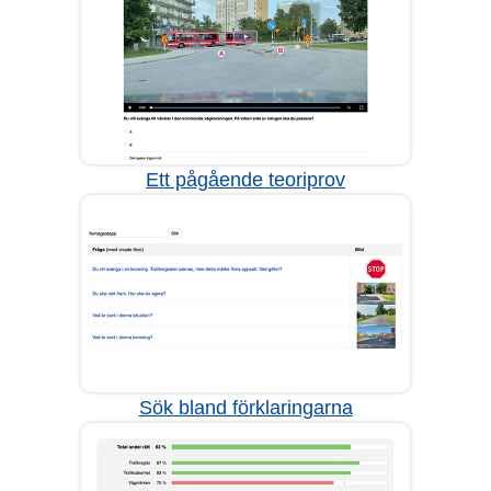
Ett pågående teoriprov
Sök bland förklaringarna