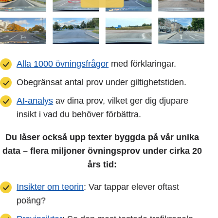
Alla 1000 övningsfrågor
med förklaringar.
Obegränsat antal prov under giltighetstiden.
AI-analys
av dina prov, vilket ger dig djupare
insikt i vad du behöver förbättra.
Du låser också upp texter byggda på vår unika
data – flera miljoner övningsprov under cirka 20
års tid:
Insikter om teorin
: Var tappar elever oftast
poäng?