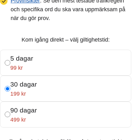
Provinsikter
: Se den mest testade trafikregeln
och specifika ord du ska vara uppmärksam på
när du gör prov.
Kom igång direkt – välj giltighetstid:
5 dagar
99 kr
30 dagar
199 kr
90 dagar
499 kr