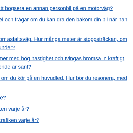
re att bogsera en annan personbil på en motorväg?
el och frågar om du kan dra den bakom din bil när han
orr asfaltsväg. Hur många meter är stoppsträckan, om
kunder?
mmer med hög hastighet och tvingas bromsa in kraftigt,
tående är sant?
på om du kör på en huvudled. Hur bör du resonera, med
ge?
en varje år?
rafiken varje år?