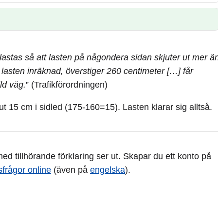
n lastas så att lasten på någondera sidan skjuter ut mer ä
 lasten inräknad, överstiger 260 centimeter […] får
ld väg.
” (Trafikförordningen)
 15 cm i sidled (175-160=15). Lasten klarar sig alltså.
d tillhörande förklaring ser ut. Skapar du ett konto på
sfrågor online
(även på
engelska
).