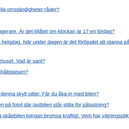
iella omständigheter råder?
gerare. Är det tillåtet om klockan är 17 en lördag?
 helgdag. När under dagen är det förbjudet att stanna p
shuset. Vad är sant?
sshållplatsen?
enna skylt sitter. Får du åka in med bilen?
n på fotot där lastbilen står stilla för pålastning?
a skåpbilen tvingas bromsa kraftigt. Vem har väjningsplik