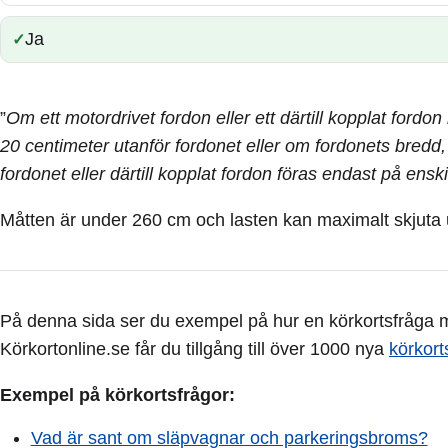
Ja
Rätt:
”
Om ett motordrivet fordon eller ett därtill kopplat fordo
20 centimeter utanför fordonet eller om fordonets bredd,
fordonet eller därtill kopplat fordon föras endast på enski
Måtten är under 260 cm och lasten kan maximalt skjuta ut
På denna sida ser du exempel på hur en körkortsfråga me
Körkortonline.se får du tillgång till över 1000 nya
körkort
Exempel på körkortsfrågor:
Vad är sant om släpvagnar och parkeringsbroms?