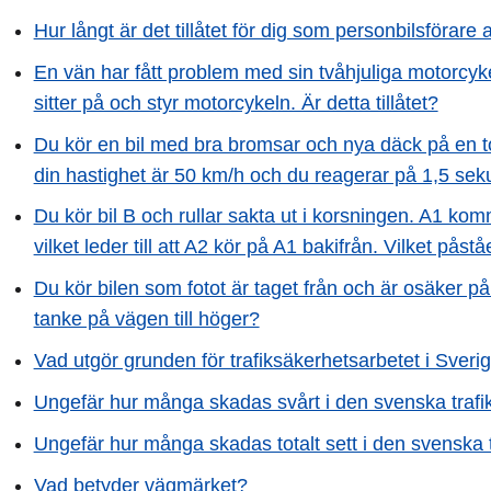
Hur långt är det tillåtet för dig som personbilsföra
En vän har fått problem med sin tvåhjuliga motorcyk
sitter på och styr motorcykeln. Är detta tillåtet?
Du kör en bil med bra bromsar och nya däck på en t
din hastighet är 50 km/h och du reagerar på 1,5 se
Du kör bil B och rullar sakta ut i korsningen. A1 ko
vilket leder till att A2 kör på A1 bakifrån. Vilket pås
Du kör bilen som fotot är taget från och är osäker 
tanke på vägen till höger?
Vad utgör grunden för trafiksäkerhetsarbetet i Sveri
Ungefär hur många skadas svårt i den svenska trafik
Ungefär hur många skadas totalt sett i den svenska t
Vad betyder vägmärket?