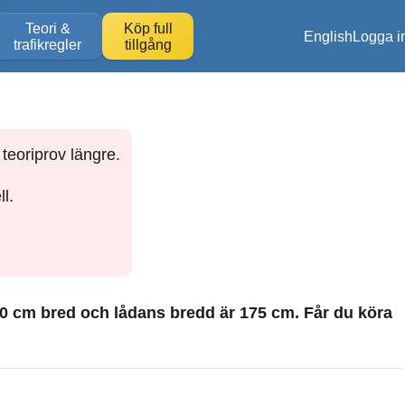
Teori &
Köp full
English
Logga i
trafikregler
tillgång
teoriprov längre.
l.
 160 cm bred och lådans bredd är 175 cm. Får du köra