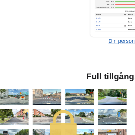
Din personl
Full tillgån