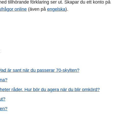
d tillhörande förklaring ser ut. Skapar du ett konto på
sfrågor online
(även på
engelska
).
?
Vad är sant när du passerar 70-skylten?
tna?
eter råder. Hur bör du agera när du blir omkörd?
ut?
ken?