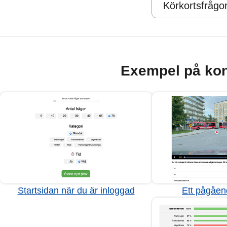
Körkortsfrågo
Exempel på kon
Startsidan när du är inloggad
Ett pågåen