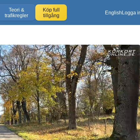
Teori &
Köp full
English
Logga i
trafikregler
tillgång