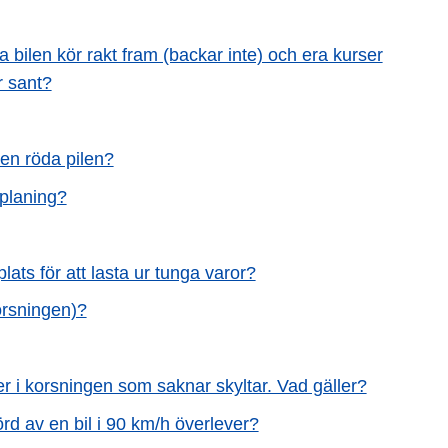
 bilen kör rakt fram (backar inte) och era kurser
r sant?
den röda pilen?
nplaning?
ats för att lasta ur tunga varor?
orsningen)?
er i korsningen som saknar skyltar. Vad gäller?
rd av en bil i 90 km/h överlever?