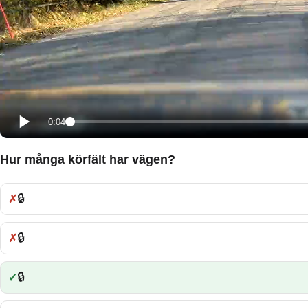
0:04
Hur många körfält har vägen?
🔒
Fel:
🔒
Fel:
🔒
Rätt: