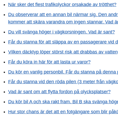
När sker det flest trafikolyckor orsakade av trötthet?
Du observerar att en annan bil närmar sig. Den andra
kommer att skära varandra om ingen stannar. Vad ä
Du vill svänga höger i vägkorsningen. Vad är sant?
Får du stanna för att släppa av en passagerare vid 
Vilken däcktyp löper störst risk att drabbas av vatte
Får du köra in här för att lasta ur varor?
Du kör en vanlig personbil. Får du stanna på denna pl
Får du stanna vid den röda pilen (3 meter från vägk
Vad är sant om att flytta fordon på olycksplatser?
Du kör bil A och ska rakt fram. Bil B ska svänga hög
Hur stor chans är det att en fotgängare som blir påkö