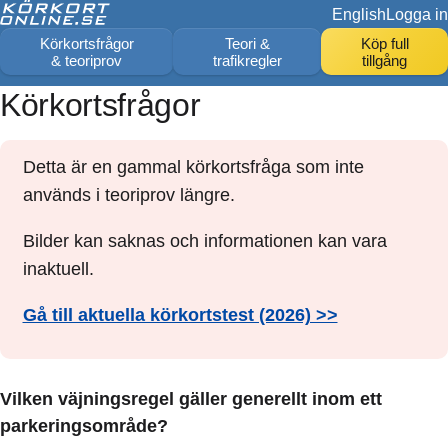
English
Logga in
Körkortsfrågor
Teori &
Köp full
& teoriprov
trafikregler
tillgång
Körkortsfrågor
Detta är en gammal körkortsfråga som inte
används i teoriprov längre.
Bilder kan saknas och informationen kan vara
inaktuell.
Gå till aktuella körkortstest (2026) >>
Vilken väjningsregel gäller generellt inom ett
parkeringsområde?