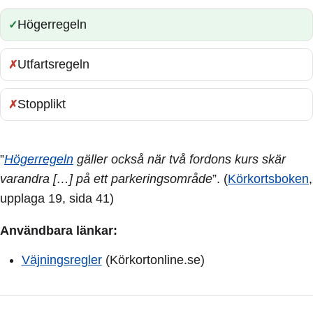
Högerregeln
Rätt:
Utfartsregeln
Fel:
Stopplikt
Fel:
”
Högerregeln
gäller också när två fordons kurs skär
varandra […] på ett parkeringsområde
”. (
Körkortsboken
,
upplaga 19, sida 41)
Användbara länkar:
Väjningsregler
(Körkortonline.se)