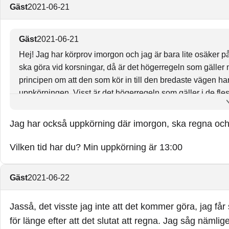
Gäst
2021-06-21
Gäst
2021-06-21
Hej! Jag har körprov imorgon och jag är bara lite osäker p
ska göra vid korsningar, då är det högerregeln som gäller 
principen om att den som kör in till den bredaste vägen har
uppkörningen. Visst är det högerregeln som gäller i de fl
Tacksam för svar!
Jag har också uppkörning där imorgon, ska regna oc
Vilken tid har du? Min uppkörning är 13:00
Gäst
2021-06-22
Jasså, det visste jag inte att det kommer göra, jag får 
för länge efter att det slutat att regna. Jag såg näml