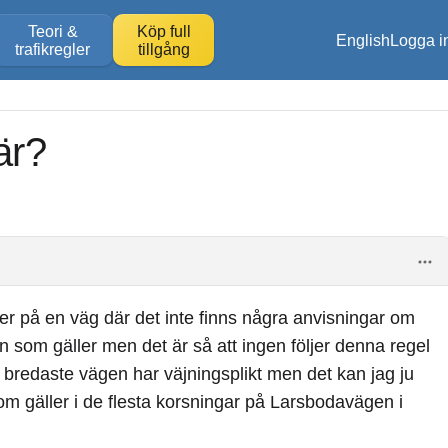
Teori &
Köp full
English
Logga i
trafikregler
tillgång
är?
ker på en väg där det inte finns några anvisningar om
n som gäller men det är så att ingen följer denna regel
n bredaste vägen har väjningsplikt men det kan jag ju
om gäller i de flesta korsningar på Larsbodavägen i