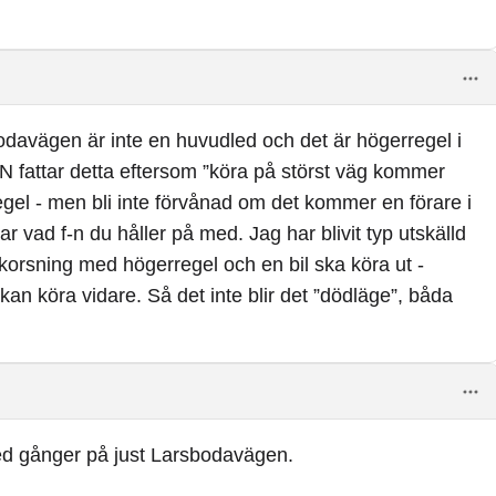
bodavägen är inte en huvudled och det är högerregel i
N fattar detta eftersom ”köra på störst väg kommer
regel - men bli inte förvånad om det kommer en förare i
r vad f-n du håller på med. Jag har blivit typ utskälld
t korsning med högerregel och en bil ska köra ut -
an köra vidare. Så det inte blir det ”dödläge”, båda
ed gånger på just Larsbodavägen.