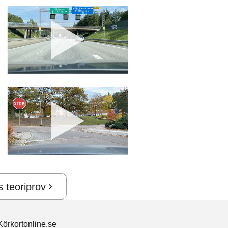
s teoriprov
örkortonline.se