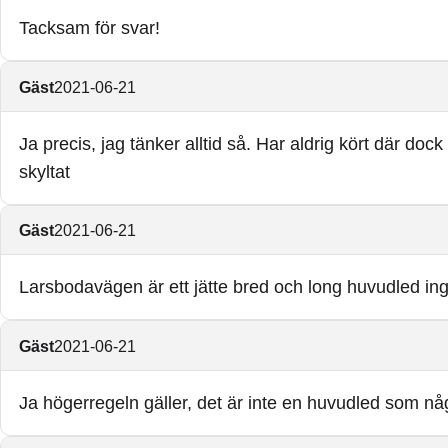
Tacksam för svar!
Gäst
2021-06-21
Ja precis, jag tänker alltid så. Har aldrig kört där d
skyltat
Gäst
2021-06-21
Larsbodavägen är ett jätte bred och long huvudled inge
Gäst
2021-06-21
Ja högerregeln gäller, det är inte en huvudled som någo