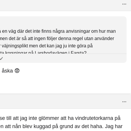
å en väg där det inte finns några anvisningar om hur man
men det är så att ingen följer denna regel utan använder
 väjningsplikt men det kan jag ju inte göra på
esta korsningar på Larsbodavägen i Farsta?
h åska 😨
se till att jag inte glömmer att ha vindrutetorkarna på
igen att nån blev kuggad på grund av det haha. Jag har