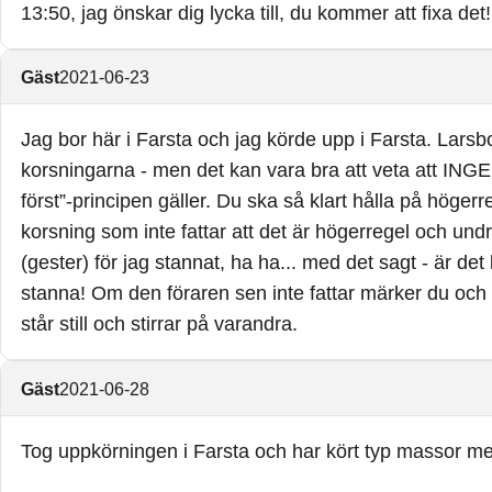
13:50, jag önskar dig lycka till, du kommer att fixa det!
Gäst
2021-06-23
Jag bor här i Farsta och jag körde upp i Farsta. Lars
korsningarna - men det kan vara bra att veta att INGE
först”-principen gäller. Du ska så klart hålla på höger
korsning som inte fattar att det är högerregel och undra
(gester) för jag stannat, ha ha... med det sagt - är de
stanna! Om den föraren sen inte fattar märker du och k
står still och stirrar på varandra.
Gäst
2021-06-28
Tog uppkörningen i Farsta och har kört typ massor m