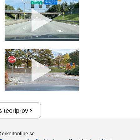
s teoriprov
örkortonline.se