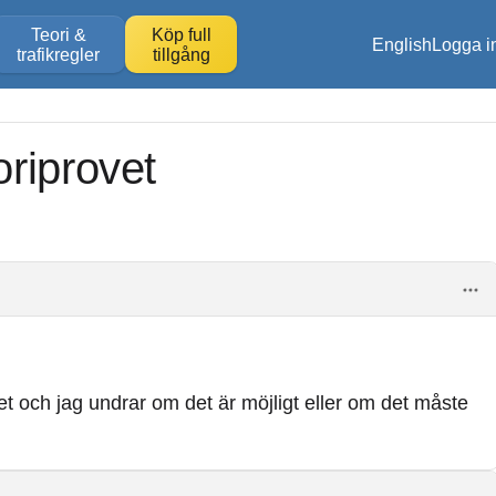
Teori &
Köp full
English
Logga i
trafikregler
tillgång
riprovet
et och jag undrar om det är möjligt eller om det måste