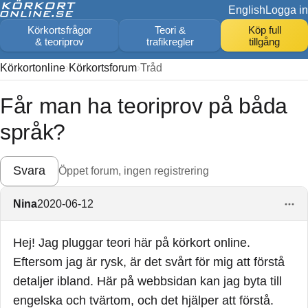
English
Logga in
Körkortsfrågor
Teori &
Köp full
& teoriprov
trafikregler
tillgång
Körkortonline
Körkortsforum
Tråd
Får man ha teoriprov på båda
språk?
Svara
Öppet forum, ingen registrering
Nina
2020-06-12
Hej! Jag pluggar teori här på körkort online.
Eftersom jag är rysk, är det svårt för mig att förstå
detaljer ibland. Här på webbsidan kan jag byta till
engelska och tvärtom, och det hjälper att förstå.