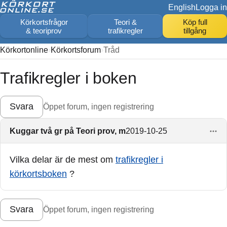
English
Logga in
Körkortsfrågor
Teori &
Köp full
& teoriprov
trafikregler
tillgång
Körkortonline
Körkortsforum
Tråd
Trafikregler i boken
Svara
Öppet forum, ingen registrering
Kuggar två gr på Teori prov, m
2019-10-25
Vilka delar är de mest om
trafikregler i
körkortsboken
?
Svara
Öppet forum, ingen registrering