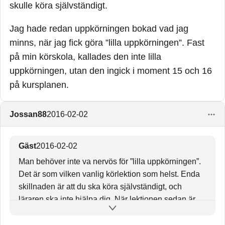
skulle köra självständigt.
Jag hade redan uppkörningen bokad vad jag
minns, när jag fick göra ”lilla uppkörningen”. Fast
på min körskola, kallades den inte lilla
uppkörningen, utan den ingick i moment 15 och 16
på kursplanen.
Jossan88
2016-02-02
Gäst
2016-02-02
Man behöver inte va nervös för ”lilla uppkörningen”.
Det är som vilken vanlig körlektion som helst. Enda
skillnaden är att du ska köra självständigt, och
läraren ska inte hjälpa dig. När lektionen sedan är
klar, får du tips vad du kan förbättra.