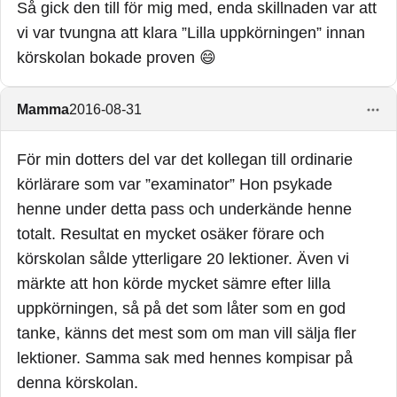
Så gick den till för mig med, enda skillnaden var att
Så var det för mig iallafall. En vanlig lektion, där jag
vi var tvungna att klara ”Lilla uppkörningen” innan
skulle köra självständigt.
körskolan bokade proven 😄
Jag hade redan uppkörningen bokad vad jag minns,
när jag fick göra ”lilla uppkörningen”. Fast på min
Mamma
2016-08-31
körskola, kallades den inte lilla uppkörningen, utan
den ingick i moment 15 och 16 på kursplanen.
För min dotters del var det kollegan till ordinarie
körlärare som var ”examinator” Hon psykade
henne under detta pass och underkände henne
totalt. Resultat en mycket osäker förare och
körskolan sålde ytterligare 20 lektioner. Även vi
märkte att hon körde mycket sämre efter lilla
uppkörningen, så på det som låter som en god
tanke, känns det mest som om man vill sälja fler
lektioner. Samma sak med hennes kompisar på
denna körskolan.