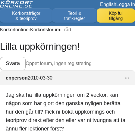
English
Logga in
Körkortsfrågor
Teori &
Köp full
& teoriprov
trafikregler
tillgång
Körkortonline
Körkortsforum
Tråd
Lilla uppkörningen!
Svara
Öppet forum, ingen registrering
enperson
2010-03-30
Jag ska ha lilla uppkörningen om 2 veckor, kan
någon som har gjort den ganska nyligen berätta
hur den går till? Fick ni boka uppkörnings och
teoriprov direkt efter den eller var ni tvungna att ta
ännu fler lektioner först?