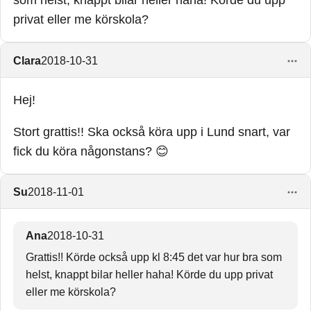
som helst, knappt bilar heller haha! Körde du upp
privat eller me körskola?
Clara
2018-10-31
Hej!
Stort grattis!! Ska också köra upp i Lund snart, var
fick du köra någonstans? 😊
Su
2018-11-01
Ana
2018-10-31
Grattis!! Körde också upp kl 8:45 det var hur bra som
helst, knappt bilar heller haha! Körde du upp privat
eller me körskola?