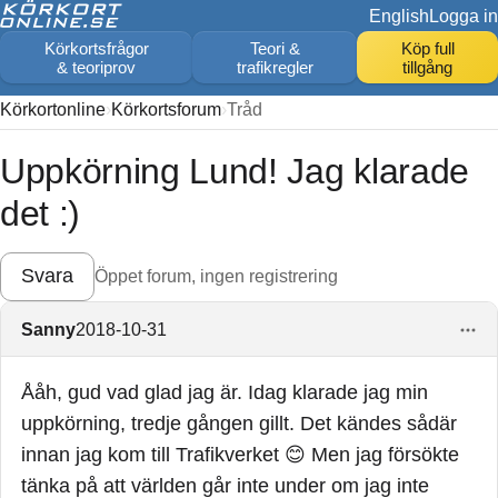
English
Logga in
Körkortsfrågor
Teori &
Köp full
& teoriprov
trafikregler
tillgång
Körkortonline
Körkortsforum
Tråd
Uppkörning Lund! Jag klarade
det :)
Svara
Öppet forum, ingen registrering
Sanny
2018-10-31
Ååh, gud vad glad jag är. Idag klarade jag min
uppkörning, tredje gången gillt. Det kändes sådär
innan jag kom till Trafikverket 😊 Men jag försökte
tänka på att världen går inte under om jag inte