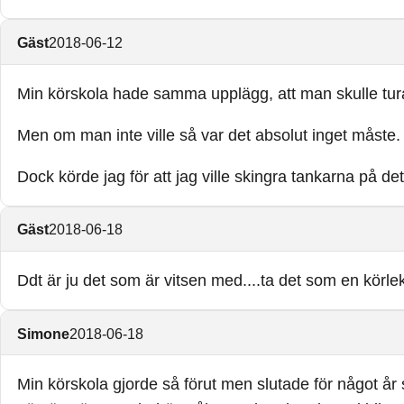
Gäst
2018-06-12
Min körskola hade samma upplägg, att man skulle turas
Men om man inte ville så var det absolut inget måste.
Dock körde jag för att jag ville skingra tankarna på 
Gäst
2018-06-18
Ddt är ju det som är vitsen med....ta det som en körlekti
Simone
2018-06-18
Min körskola gjorde så förut men slutade för något år