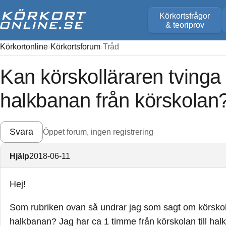
Körkortsfrågor
& teoriprov
Körkortonline
Körkortsforum
Tråd
Kan körskolläraren tvinga 
halkbanan från körskolan
Svara
Öppet forum, ingen registrering
Hjälp
2018-06-11
Hej!
Som rubriken ovan så undrar jag som sagt om körskollä
halkbanan? Jag har ca 1 timme från körskolan till ha