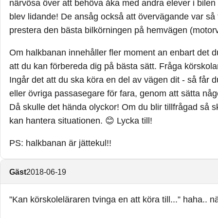
närvösa över att behöva åka med andra elever i bilen
blev lidande! De ansåg också att övervägande var så t
prestera den bästa bilkörningen på hemvägen (motor
Om halkbanan innehåller fler moment an enbart det du
att du kan förbereda dig på bästa sätt. Fråga körskol
Ingår det att du ska köra en del av vägen dit - så får d
eller övriga passasegare för fara, genom att sätta någo
Då skulle det hända olyckor! Om du blir tillfrågad så sk
kan hantera situationen. 😊 Lycka till!
PS: halkbanan är jättekul!!
Gäst
2018-06-19
”Kan körskoleläraren tvinga en att köra till...” haha.. nä