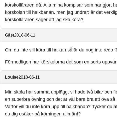
körskolläraren då. Alla mina kompisar som har gjort ha
körskolan till halkbanan, men jag undrar: är det verkli
körskolläraren säger att jag ska köra?
Gäst
2018-06-11
Om du inte vill köra till halkan så är du nog inte redo f
Förmodligen har körskolorna det som en sorts uppvä
Louise
2018-06-11
Min skola har samma upplägg, vi hade två bilar och fi
en superbra övning och det är väl bara bra att öva så 
Varför vill du inte köra upp till halkbanan? Tycker du a
du dig osäker på körningen allmänt?