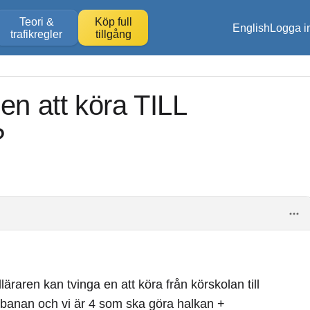
Teori &
Köp full
English
Logga i
trafikregler
tillgång
en att köra TILL
?
raren kan tvinga en att köra från körskolan till
lkbanan och vi är 4 som ska göra halkan +