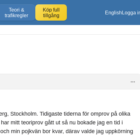
Teori &
Köp full
English
Logga i
trafikregler
tillgång
g, Stockholm. Tidigaste tiderna för omprov på olika
har mitt teoriprov gått ut så nu bokade jag en tid i
år och min pojkvän bor kvar, därav valde jag uppkörning