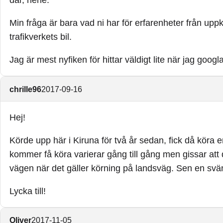
där, hehe.
Min fråga är bara vad ni har för erfarenheter från uppk
trafikverkets bil.
Jag är mest nyfiken för hittar väldigt lite när jag googl
chrille96
2017-09-16
Hej!
Körde upp här i Kiruna för två år sedan, fick då köra 
kommer få köra varierar gång till gång men gissar at
vägen när det gäller körning på landsväg. Sen en sväng
Lycka till!
Oliver
2017-11-05