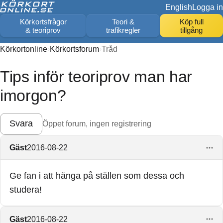
English
Logga in
Körkortsfrågor
Teori &
Köp full
& teoriprov
trafikregler
tillgång
Körkortonline
Körkortsforum
Tråd
Tips inför teoriprov man har
imorgon?
Svara
Öppet forum, ingen registrering
Gäst
2016-08-22
Ge fan i att hänga på ställen som dessa och
studera!
Gäst
2016-08-22