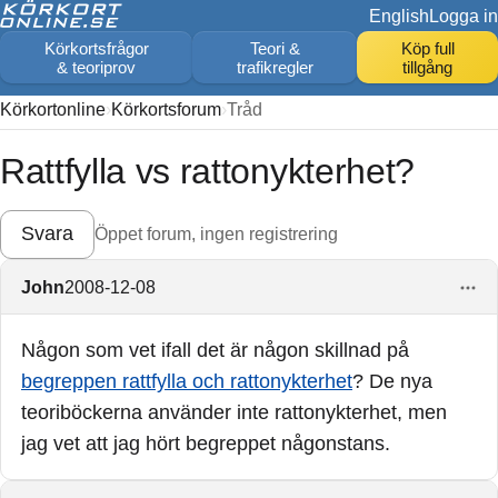
English
Logga in
Körkortsfrågor
Teori &
Köp full
& teoriprov
trafikregler
tillgång
Körkortonline
Körkortsforum
Tråd
Rattfylla vs rattonykterhet?
Svara
Öppet forum, ingen registrering
John
2008-12-08
Någon som vet ifall det är någon skillnad på
begreppen rattfylla och rattonykterhet
? De nya
teoriböckerna använder inte rattonykterhet, men
jag vet att jag hört begreppet någonstans.