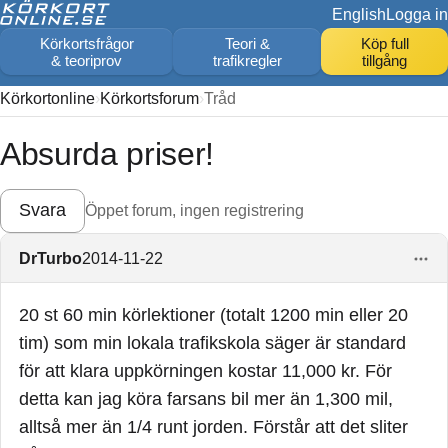
English
Logga in
Körkortsfrågor
Teori &
Köp full
& teoriprov
trafikregler
tillgång
Körkortonline
Körkortsforum
Tråd
Absurda priser!
Svara
Öppet forum, ingen registrering
DrTurbo
2014-11-22
20 st 60 min körlektioner (totalt 1200 min eller 20
tim) som min lokala trafikskola säger är standard
för att klara uppkörningen kostar 11,000 kr. För
detta kan jag köra farsans bil mer än 1,300 mil,
alltså mer än 1/4 runt jorden. Förstår att det sliter