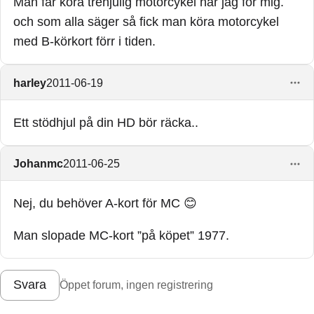
Man får köra trehjulig motorcykel har jag för mig.
och som alla säger så fick man köra motorcykel
med B-körkort förr i tiden.
harley
2011-06-19
Ett stödhjul på din HD bör räcka..
Johanmc
2011-06-25
Nej, du behöver A-kort för MC 😊
Man slopade MC-kort ”på köpet” 1977.
Svara
Öppet forum, ingen registrering