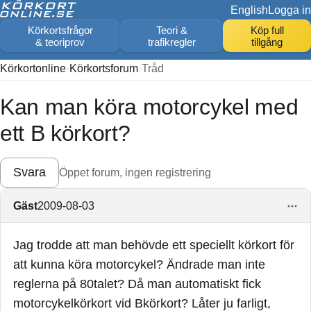
English
Logga in
Körkortsfrågor
Teori &
Köp full
& teoriprov
trafikregler
tillgång
Körkortonline
Körkortsforum
Tråd
Kan man köra motorcykel med
ett B körkort?
Svara
Öppet forum, ingen registrering
Gäst
2009-08-03
Jag trodde att man behövde ett speciellt körkort för
att kunna köra motorcykel? Ändrade man inte
reglerna på 80talet? Då man automatiskt fick
motorcykelkörkort vid Bkörkort? Låter ju farligt,