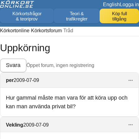
English
Logga in
Körkortsfrågor
Teori &
Köp full
& teoriprov
trafikregler
tillgång
Körkortonline
Körkortsforum
Tråd
Uppkörning
Svara
Öppet forum, ingen registrering
per
2009-07-09
Hur gammal måste man vara för att köra upp och
kan man använda privat bil?
Vekling
2009-07-09