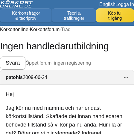
English
Logga in
Körkortsfrågor
Teori &
Köp full
& teoriprov
trafikregler
tillgång
Körkortonline
Körkortsforum
Tråd
Ingen handledarutbildning
Svara
Öppet forum, ingen registrering
patohls
2009-06-24
Hej
Jag kör nu med mamma och har endast
körkortstillstånd. Skaffade det innan handledaren
behövde tillstånd så vi kör på nu ändå. Hur illa är
det? Böter om vi blir stoppade? Indraget