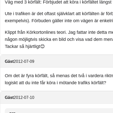
Väg med 3 körfält: Förbjudet att köra i körfältet längst t
Ute i trafiken är det oftast självklart att körfälten är 
exempelvis). Förbuden gäller inte om vägen är enkelri
Klippt från Körkortonlines teori. Jag fattar inte detta m
någon möjligtvis skicka en bild och visa vad dem mena
Tackar så hjärtligt😊
Gäst
2012-07-09
Om det är fyra körfält, så menas det två i vardera rikt
logiskt att du inte får köra i mötande trafiks körfält?
Gäst
2012-07-10