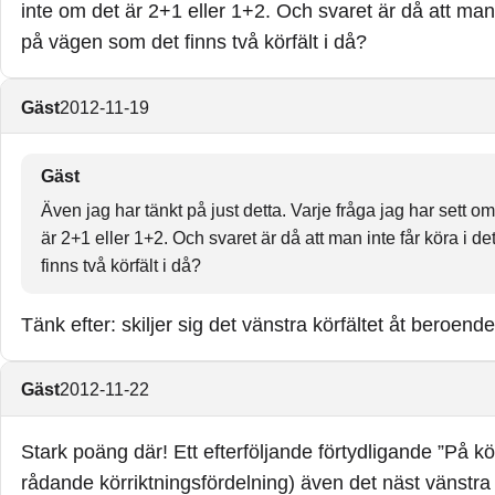
inte om det är 2+1 eller 1+2. Och svaret är då att man 
jag vitsen, men det är så ologiskt beskrivet överallt, det h
på vägen som det finns två körfält i då?
körfältet som är förbjudet att köra i. Eller är det nåt jag har
Gäst
2012-11-19
Gäst
Även jag har tänkt på just detta. Varje fråga jag har sett om
är 2+1 eller 1+2. Och svaret är då att man inte får köra i 
finns två körfält i då?
Tänk efter: skiljer sig det vänstra körfältet åt beroen
Gäst
2012-11-22
Stark poäng där! Ett efterföljande förtydligande ”På 
rådande körriktningsfördelning) även det näst vänstra kö