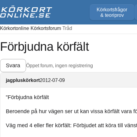
Körkortsfrågor
& teoriprov
Körkortonline
Körkortsforum
Tråd
Förbjudna körfält
Svara
Öppet forum, ingen registrering
jagpluskörkort
2012-07-09
”Förbjudna körfält
Beroende på hur vägen ser ut kan vissa körfält vara för
Väg med 4 eller fler körfält: Förbjudet att köra till vän