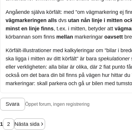
Angående själva körfält: med ”om vägmarkering ej fi
vägmarkeringen alls
dvs
utan nån linje i mitten oc
minst en linje finns
, t.ex. i mitten, betyder att
vägmar
körbannan som finns
mellan
markeringar
oavsett
bre
Körfält-illustrationer med kalkyleringar om ”bilar i bred
ska ligga i mitten av ditt körfält” är bara
spekulationer
eller verkligheten: alla bilar är olika, där 2 fiat punto
också om det bara din bil finns på vägen hur hittar du 
markeringar: skall parkera och gå ur bilen med tumst
Svara
Öppet forum, ingen registrering
1
2
Nästa sida