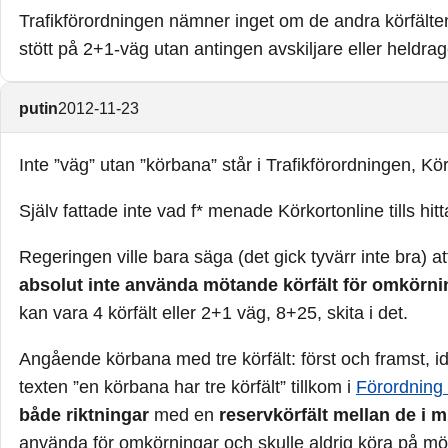
Trafikförordningen nämner inget om de andra körfälten
stött på 2+1-väg utan antingen avskiljare eller heldrage
putin
2012-11-23
Inte ”väg” utan ”körbana” står i Trafikförordningen, Kör
Själv fattade inte vad f* menade Körkortonline tills h
Regeringen ville bara säga (det gick tyvärr inte bra) a
absolut inte använda mötande körfält för omkörni
kan vara 4 körfält eller 2+1 väg, 8+25, skita i det.
Angående körbana med tre körfält: först och framst, i
texten ”en körbana har tre körfält” tillkom i
Förordning
både riktningar
med en
reservkörfält mellan de i m
använda för omkörningar och skulle aldrig köra på möt