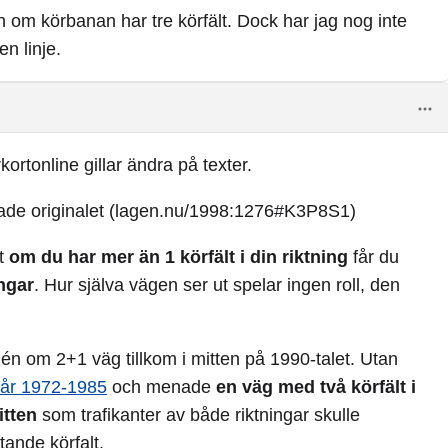
 om körbanan har tre körfält. Dock har jag nog inte
n linje.
kortonline gillar ändra på texter.
ittade originalet (lagen.nu/1998:1276#K3P8S1)
tt
om du har mer än 1 körfält i din riktning
får du
ngar
. Hur själva vägen ser ut spelar ingen roll, den
dén om 2+1 väg tillkom i mitten på 1990-talet. Utan
 år 1972-1985
och menade
en väg med två körfält i
itten
som trafikanter av både riktningar skulle
ande körfalt.