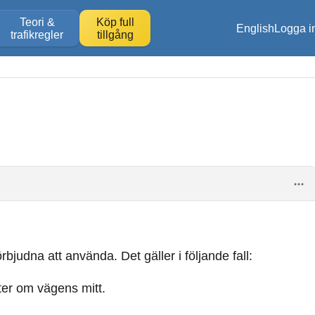
Teori &
Köp full
English
Logga i
trafikregler
tillgång
bjudna att använda. Det gäller i följande fall:
ster om vägens mitt.