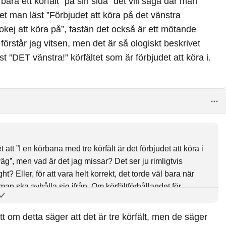
bara ett körfält ”på sin sida” det vill säga där man
t man läst ”Förbjudet att köra på det vänstra
 okej att köra på”, fastän det också är ett mötande
förstår jag vitsen, men det är så ologiskt beskrivet
t ”DET vänstra!” körfältet som är förbjudet att köra i.
tt ”I en körbana med tre körfält är det förbjudet att köra i
väg”, men vad är det jag missar? Det ser ju rimligtvis
? Eller, för att vara helt korrekt, det torde väl bara när
 man ska avhålla sig ifrån. Om körfältförhållandet för
a” det vill säga där man undviker mötande trafik. Tänker
änstra körfältet!” och då vidare ”Jaha, då är det näst
tt om detta säger att det är tre körfält, men de säger
örfält, och så smäller man i en frontalkrock? Givetvis förstår