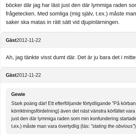
böcker där jag har läst just den där lymmiga raden som
frågetecken. Med somliga (mig själv, t.ex.) måste man
saker ska matas in rätt sätt vid djupinlärningen.
Gäst
2012-11-22
Ah, jag tänkte visst dumt där. Det är ju bara det i mitte
Gäst
2012-11-22
Gewie
Stark poäng där! Ett efterföljande förtydligande ”På körba
körriktningsfördelning) även det näst vänstra körfältet vara 
just den där lymmiga raden som min konfundering startade i
t.ex.) måste man vara övertydlig (läs:
”stating the obvious”