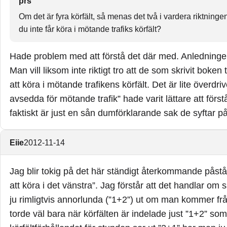
prs
Om det är fyra körfält, så menas det två i vardera riktningen
du inte får köra i mötande trafiks körfält?
Hade problem med att förstå det där med. Anledningen till
Man vill liksom inte riktigt tro att de som skrivit boken 
att köra i mötande trafikens körfält. Det är lite överdri
avsedda för mötande trafik” hade varit lättare att först
faktiskt är just en sån dumförklarande sak de syftar på
Eiie
2012-11-14
Jag blir tokig på det här ständigt återkommande påståe
att köra i det vänstra”. Jag förstår att det handlar om
ju rimligtvis annorlunda (”1+2”) ut om man kommer från a
torde väl bara när körfälten är indelade just ”1+2” som