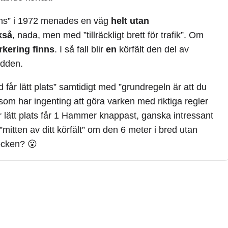
nns” i 1972 menades en väg
helt utan
kså
, nada, men med ”tillräckligt brett för trafik”. Om
kering finns
. I så fall blir
en
körfält den del av
dden.
d får lätt plats” samtidigt med ”grundregeln är att du
som har ingenting att göra varken med riktiga regler
 får lätt plats får 1 Hammer knappast, ganska intressant
”mitten av ditt körfält” om den 6 meter i bred utan
ocken? 😮