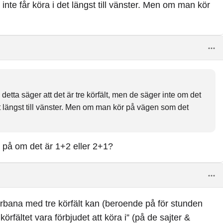
inte får köra i det längst till vänster. Men om man kör
är med att det är konsekvent ska vara just ”DET vänstra!”
 missat här?
 detta säger att det är tre körfält, men de säger inte om det
det längst till vänster. Men om man kör på vägen som det
de på om det är 1+2 eller 2+1?
körbana med tre körfält kan (beroende på för stunden
rfältet vara förbjudet att köra i” (på de sajter &