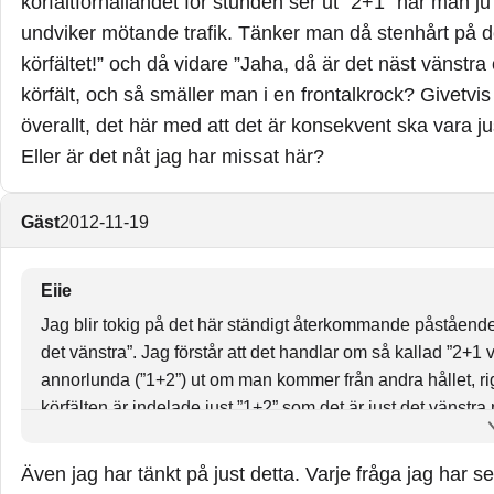
körfältförhållandet för stunden ser ut ”2+1” har man ju 
undviker mötande trafik. Tänker man då stenhårt på de
körfältet!” och då vidare ”Jaha, då är det näst vänstra
körfält, och så smäller man i en frontalkrock? Givetvis 
överallt, det här med att det är konsekvent ska vara jus
Eller är det nåt jag har missat här?
Gäst
2012-11-19
Eiie
Jag blir tokig på det här ständigt återkommande påståendet a
det vänstra”. Jag förstår att det handlar om så kallad ”2+1 
annorlunda (”1+2”) ut om man kommer från andra hållet, right
körfälten är indelade just ”1+2” som det är just det vänstra
stunden ser ut ”2+1” har man ju bara ett körfält ”på sin sid
man då stenhårt på det man läst ”Förbjudet att köra på det v
Även jag har tänkt på just detta. Varje fråga jag har se
vänstra okej att köra på”, fastän det också är ett mötande k