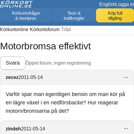
English
Logga in
Körkortsfrågor
Teori &
Köp full
& teoriprov
trafikregler
tillgång
Körkortonline
Körkortsforum
Tråd
Motorbromsa effektivt
Svara
Öppet forum, ingen registrering
zecez
2011-05-14
Varför spar man egentligen bensin om man kör på
en lägre växel i en nedförsbacke? Hur reagerar
motorn/bromsarna på det?
zindeh
2011-05-14