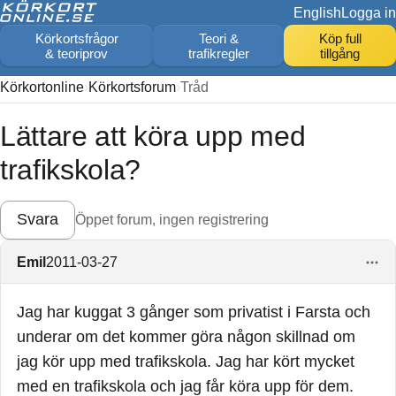
English
Logga in
Körkortsfrågor
Teori &
Köp full
& teoriprov
trafikregler
tillgång
Körkortonline
Körkortsforum
Tråd
Lättare att köra upp med
trafikskola?
Svara
Öppet forum, ingen registrering
Emil
2011-03-27
Jag har kuggat 3 gånger som privatist i Farsta och
underar om det kommer göra någon skillnad om
jag kör upp med trafikskola. Jag har kört mycket
med en trafikskola och jag får köra upp för dem.