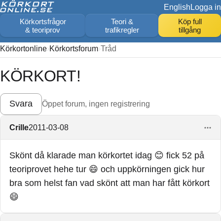
English
Logga in
Körkortsfrågor
Teori &
Köp full
& teoriprov
trafikregler
tillgång
Körkortonline
Körkortsforum
Tråd
KÖRKORT!
Svara
Öppet forum, ingen registrering
Crille
2011-03-08
Skönt då klarade man körkortet idag 😊 fick 52 på
teoriprovet hehe tur 😄 och uppkörningen gick hur
bra som helst fan vad skönt att man har fått körkort
😄