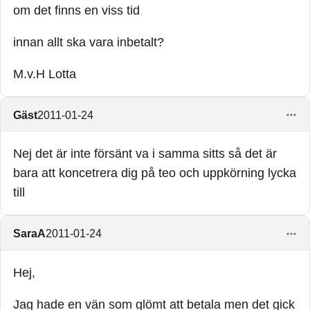
om det finns en viss tid
innan allt ska vara inbetalt?
M.v.H Lotta
Gäst
2011-01-24
Nej det är inte försänt va i samma sitts så det är
bara att koncetrera dig på teo och uppkörning lycka
till
SaraA
2011-01-24
Hej,
Jag hade en vän som glömt att betala men det gick