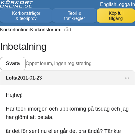
English
Logga in
Körkortsfrågor
Teori &
Köp full
& teoriprov
trafikregler
tillgång
Körkortonline
Körkortsforum
Tråd
Inbetalning
Svara
Öppet forum, ingen registrering
Lotta
2011-01-23
Hejhej!
Har teori imorgon och uppkörning på tisdag och jag
har glömt att betala,
är det för sent nu eller går det bra ändå? Tänkte